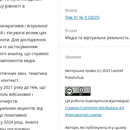
у рівності в
Номер
Том 31 № 3 (2025)
анаративів і візуальної
Розділ
й і з’ясувати вплив цих
Медіа та віртуальна реальність
ноти. Для дослідження
и із застосуванням
ого аналізу, що сприяло
Ліцензія
омпонентів медіа.
Авторське право (c) 2025 Leonid
літичних змін, тематика
Polishchuk
 контекст.
у 2021 року до тем, що
оль військових і
Ця робота ліцензується відповідно
ртнерств.
Creative Commons Attribution 4.0
альних акцентів: від
International License
.
до позитивної
у 2024 році. Аналіз
Автори, які публікуються у цьому
ода» послідовно