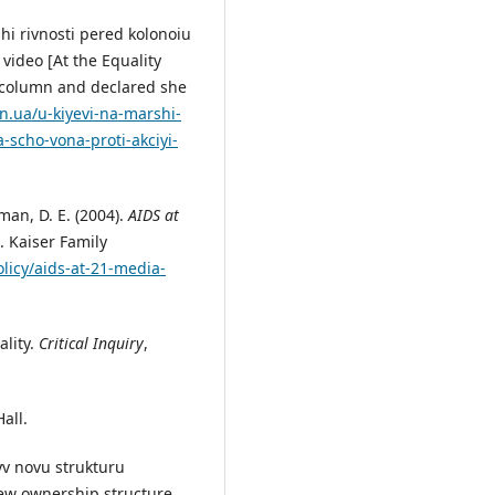
hi rivnosti pered kolonoiu
 video [At the Equality
e column and declared she
tsn.ua/u-kiyevi-na-marshi-
a-scho-vona-proti-akciyi-
tman, D. E. (2004).
AIDS at
. Kaiser Family
olicy/aids-at-21-media-
ality.
Critical Inquiry
,
Hall.
yv novu strukturu
new ownership structure