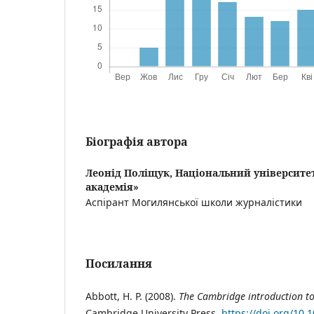
Біографія автора
Леонід Поліщук,
Національний університе
академія»
Аспірант Могилянської школи журналістики
Посилання
Abbott, H. P. (2008).
The Cambridge introduction to
Cambridge University Press.
https://doi.org/10