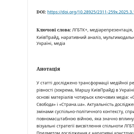
DOI:
https://doi.org/10.28925/2311-259x.2025.3.
Ключові слова:
ЛГБТК+, медіарепрезентація,
КиївПрайд, наративний аналіз, мультимодальн
Україні, медіа
Анотація
У статті досліджено трансформації медійної 
рівності (зокрема, Маршу КиївПрайд) в Україні
основі матеріалів чотирьох ключових медіа: «С
Свобода» і «Страна.ua». Актуальність дослідж
змінами суспільно-політичного контексту, с
повномасштабною війною, яка значно вплинул
візуальні стратегії висвітлення спільноти ЛГБТ
Предметом дослідження є наративні конструкц