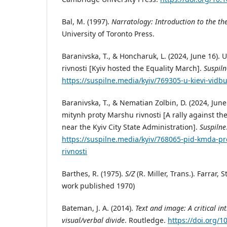
Bal, M. (1997).
Narratology: Introduction to the th
University of Toronto Press.
Baranivska, T., & Honcharuk, L. (2024, June 16). 
rivnosti [Kyiv hosted the Equality March].
Suspiln
https://suspilne.media/kyiv/769305-u-kievi-vidb
Baranivska, T., & Nematian Zolbin, D. (2024, Jun
mitynh proty Marshu rivnosti [A rally against t
near the Kyiv City State Administration].
Suspilne
https://suspilne.media/kyiv/768065-pid-kmda-pr
rivnosti
Barthes, R. (1975).
S/Z
(R. Miller, Trans.). Farrar, 
work published 1970)
Bateman, J. A. (2014).
Text and image: A critical in
visual/verbal divide
. Routledge.
https://doi.org/