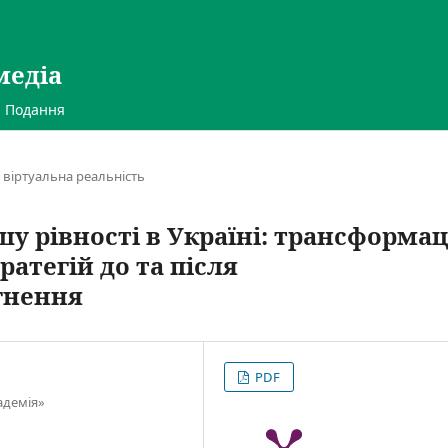
медіа
Подання
 віртуальна реальність
у рівності в Україні: трансформац
ратегій до та після
гнення
PDF
адемія»