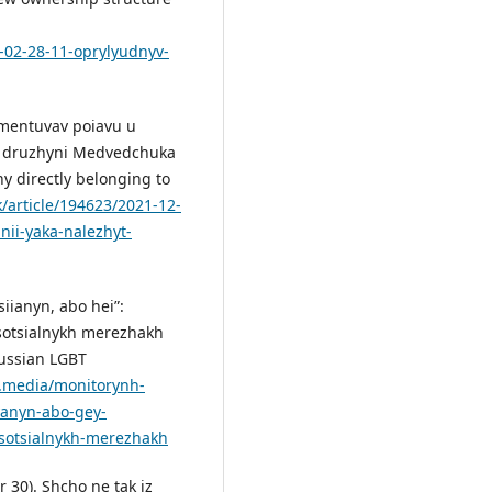
4-02-28-11-oprylyudnyv-
omentuvav poiavu u
no druzhyni Medvedchuka
 directly belonging to
k/article/194623/2021-12-
ii-yaka-nalezhyt-
iianyn, abo hei”:
 sotsialnykh merezhakh
Russian LGBT
r.media/monitorynh-
yanyn-abo-gey-
-sotsialnykh-merezhakh
 30). Shcho ne tak iz