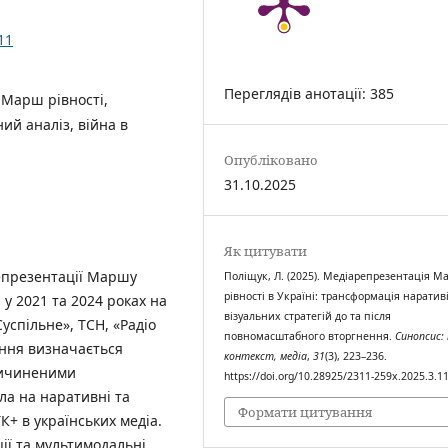
11
Переглядів анотації: 385
 Марш рівності,
ий аналіз, війна в
Опубліковано
31.10.2025
Як цитувати
репрезентації Маршу
Поліщук, Л. (2025). Медіарепрезентація М
рівності в Україні: трансформація наративі
 у 2021 та 2024 роках на
візуальних стратегій до та після
успільне», ТСН, «Радіо
повномасштабного вторгнення.
Синопсис:
ення визначається
контекст, медіа
,
31
(3), 223–236.
причиненими
https://doi.org/10.28925/2311-259x.2025.3.1
а на наративні та
Формати цитування
К+ в українських медіа.
ії та мультимодальні