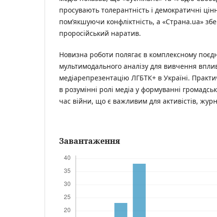
просувають толерантність і демократичні цінн
пом’якшуючи конфліктність, а «Страна.ua» збе
проросійський наратив.
Новизна роботи полягає в комплексному поєд
мультимодального аналізу для вивчення вплив
медіарепрезентацію ЛГБТК+ в Україні. Практи
в розумінні ролі медіа у формуванні громадсь
час війни, що є важливим для активістів, журна
Завантаження