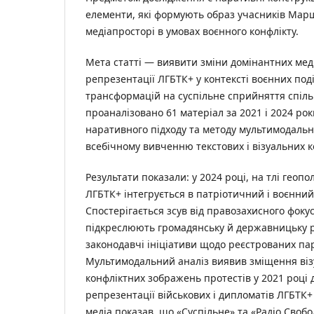
елементи, які формують образ учасників Марш
медіапросторі в умовах воєнного конфлікту.
Мета статті — виявити зміни домінантних меді
репрезентації ЛГБТК+ у контексті воєнних поді
трансформацій на суспільне сприйняття спіль
проаналізовано 61 матеріал за 2021 і 2024 рок
наративного підходу та методу мультимодальн
всебічному вивченню текстових і візуальних к
Результати показали: у 2024 році, на тлі геопо
ЛГБТК+ інтегрується в патріотичний і воєнний
Спостерігається зсув від правозахисного фокус
підкреслюють громадянську й державницьку р
законодавчі ініціативи щодо реєстрованих па
Мультимодальний аналіз виявив зміщення візу
конфліктних зображень протестів у 2021 році 
репрезентації військових і дипломатів ЛГБТК+ 
медіа показав, що «Суспільне» та «Радіо Своб