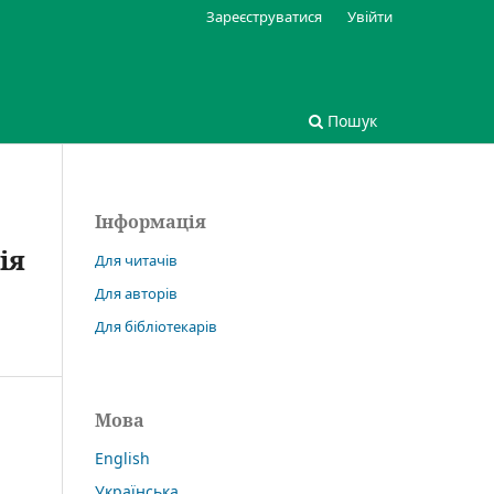
Зареєструватися
Увійти
Пошук
Інформація
ія
Для читачів
Для авторів
Для бібліотекарів
Мова
English
Українська