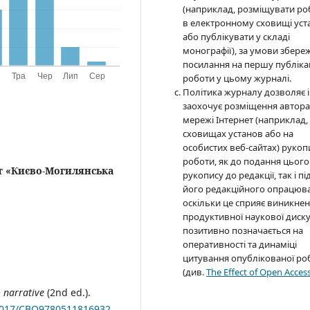
(наприклад, розміщувати ро
в електронному сховищі уст
або публікувати у складі
монографії), за умови збере
посилання на першу публіка
роботи у цьому журналі.
Політика журналу дозволяє і
заохочує розміщення автор
мережі Інтернет (наприклад,
сховищах установ або на
особистих веб-сайтах) рукоп
роботи, як до подання цього
т «Києво-Могилянська
рукопису до редакції, так і пі
його редакційного опрацюв
оскільки це сприяє виникне
продуктивної наукової дискус
позитивно позначається на
оперативності та динаміці
цитування опублікованої ро
(див.
The Effect of Open Acces
 narrative
(2nd ed.).
.1017/CBO9780511816932