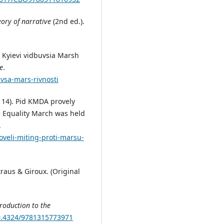
eory of narrative
(2nd ed.).
U Kyievi vidbuvsia Marsh
e
.
uvsa-mars-rivnosti
e 14). Pid KMDA provely
he Equality March was held
.
oveli-miting-proti-marsu-
Straus & Giroux. (Original
troduction to the
10.4324/9781315773971