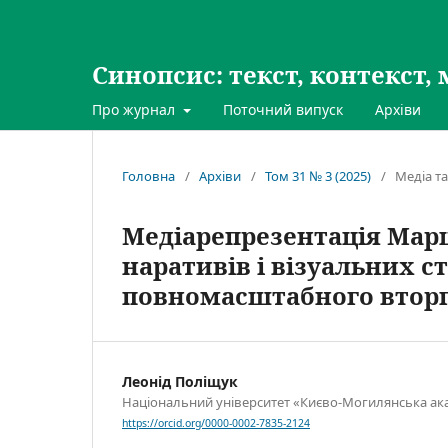
Синопсис: текст, контекст, 
Про журнал
Поточний випуск
Архіви
Головна
/
Архіви
/
Том 31 № 3 (2025)
/
Медіа та
Медіарепрезентація Марш
наративів і візуальних ст
повномасштабного втор
Леонід Поліщук
Національний університет «Києво-Могилянська ак
https://orcid.org/0000-0002-7835-2124