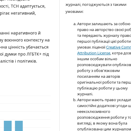
журналі, погоджуються з такими
ості, ТСН адаптується,
умовами:
рігає негативний,
Автори залишають за собою
право на авторство своєї ро
нанні наративного й
та передають журналу прав
у воєнного контексту на
першої публікації цієї роботи
чна цінність убачається
умовах ліцензії
Creative Co
Attribution License
, котра до
кої думки про ЛГБТК+ під
іншим особам вільно
лістів і політиків.
розповсюджувати опубліко
роботу з обов'язковим
посиланням на авторів
оригінальної роботи та пер
публікацію роботи у цьому
журналі.
Автори мають право уклада
самостійні додаткові угоди 
неексклюзивного
розповсюдження роботи у т
вигляді, в якому вона була
опублікована цим журнало