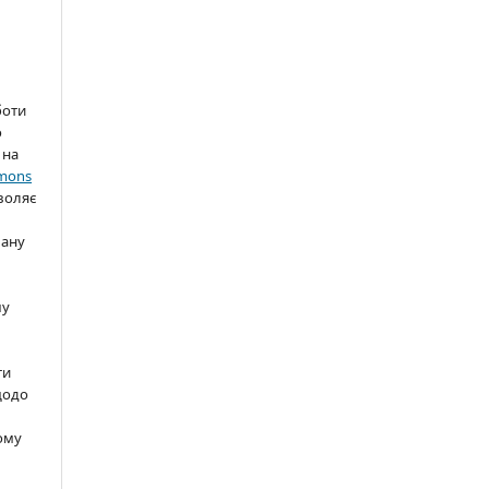
боти
о
 на
mmons
зволяє
вану
шу
ти
щодо
ому
м