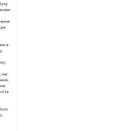
боту
анови
ження
цію
ами в
 у
ису
д час
ання,
нню
ії та
боти
s
).