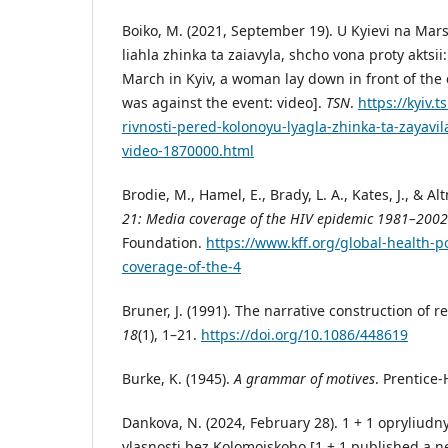
Boiko, M. (2021, September 19). U Kyievi na Mars
liahla zhinka ta zaiavyla, shcho vona proty aktsii:
March in Kyiv, a woman lay down in front of th
was against the event: video].
TSN
.
https://kyiv.
rivnosti-pered-kolonoyu-lyagla-zhinka-ta-zayavil
video-1870000.html
Brodie, M., Hamel, E., Brady, L. A., Kates, J., & Al
21: Media coverage of the HIV epidemic 1981–2002
Foundation.
https://www.kff.org/global-health-p
coverage-of-the-4
Bruner, J. (1991). The narrative construction of re
18
(1), 1–21.
https://doi.org/10.1086/448619
Burke, K. (1945).
A grammar of motives
. Prentice-
Dankova, N. (2024, February 28). 1 + 1 opryliudn
vlasnosti bez Kolomoiskoho [1 + 1 published a 