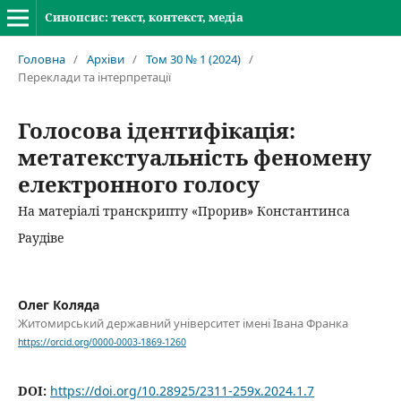
Синопсис: текст, контекст, медіа
Головна
/
Архіви
/
Том 30 № 1 (2024)
/
Переклади та інтерпретації
Голосова ідентифікація:
метатекстуальність феномену
електронного голосу
На матеріалі транскрипту «Прорив» Константинса
Раудіве
Олег Коляда
Житомирський державний університет імені Івана Франка
https://orcid.org/0000-0003-1869-1260
DOI:
https://doi.org/10.28925/2311-259x.2024.1.7