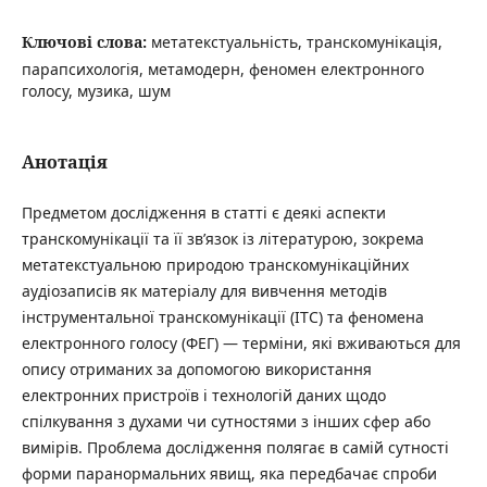
Ключові слова:
метатекстуальність, транскомунікація,
парапсихологія, метамодерн, феномен електронного
голосу, музика, шум
Анотація
Предметом дослідження в статті є деякі аспекти
транскомунікації та її зв’язок із літературою, зокрема
метатекстуальною природою транскомунікаційних
аудіозаписів як матеріалу для вивчення методів
інструментальної транскомунікації (ITC) та феномена
електронного голосу (ФЕГ) — терміни, які вживаються для
опису отриманих за допомогою використання
електронних пристроїв і технологій даних щодо
спілкування з духами чи сутностями з інших сфер або
вимірів. Проблема дослідження полягає в самій сутності
форми паранормальних явищ, яка передбачає спроби