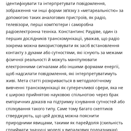
ідентифікувати та інтерпретувати повідомлення,
зображення чи інші форми зв’язку з «метареальністю» за
допомогою таких аналогових пристроїв, як радіо,
телевізори, перші комп’ютери і саморобна
радіоелектронна техніка. Константинс Раудіве, один із
перших дослідників транскомунікації, уважав, що радіо
зокрема можна використовувати як засіб встановлення
контакту з духами або сутностями, які існують за межами
фізичної реальності й можуть маніпулювати
електронними сигналами або іншими формами енергії,
щоб надсилати повідомлення, які інтерпретуватимуть
живі. Мета статті розкривається в методологічному
вивченні транскомунікації як суперечливої сфери, яка не
є широко прийнятою науковою спільнотою через брак
емпіричних доказів на підтримку існування сутностей або
спілкування такого типу. Саме тому багато скептиків
стверджують, що цей досвід можна пояснити
природними явищами, такими як парейдолія (схильність
сприймати значущі моделі у випадкових подразниках)