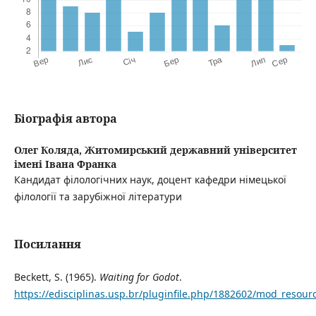
Біографія автора
Олег Коляда,
Житомирський державний університет
імені Івана Франка
Кандидат філологічних наук, доцент кафедри німецької
філології та зарубіжної літератури
Посилання
Beckett, S. (1965).
Waiting for Godot
.
https://edisciplinas.usp.br/pluginfile.php/1882602/mod_resour