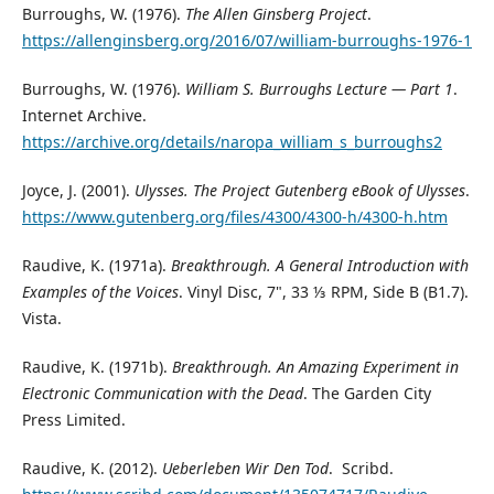
Burroughs, W. (1976).
The Allen Ginsberg Project
.
https://allenginsberg.org/2016/07/william-burroughs-1976-1
Burroughs, W. (1976).
William S. Burroughs Lecture
—
Part 1
.
Internet Archive.
https://archive.org/details/naropa_william_s_burroughs2
Joyce, J. (2001).
Ulysses. The Project Gutenberg eBook of Ulysses
.
https://www.gutenberg.org/files/4300/4300-h/4300-h.htm
Raudive, K. (1971a).
Breakthrough. A General Introduction with
Examples of the Voices
. Vinyl Disc, 7", 33 ⅓ RPM, Side B (B1.7).
Vista.
Raudive, K. (1971b).
Breakthrough. An Amazing Experiment in
Electronic Communication with the Dead
. The Garden City
Press Limited.
Raudive, K. (2012).
Ueberleben Wir Den Tod
. Scribd.