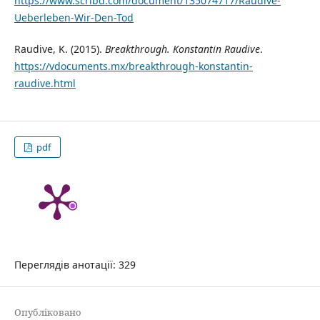
https://www.scribd.com/document/135074717/Raudive-
Ueberleben-Wir-Den-Tod
Raudive, K. (2015).
Breakthrough. Konstantin Raudive
.
https://vdocuments.mx/breakthrough-konstantin-
raudive.html
pdf
Переглядів анотації: 329
Опубліковано