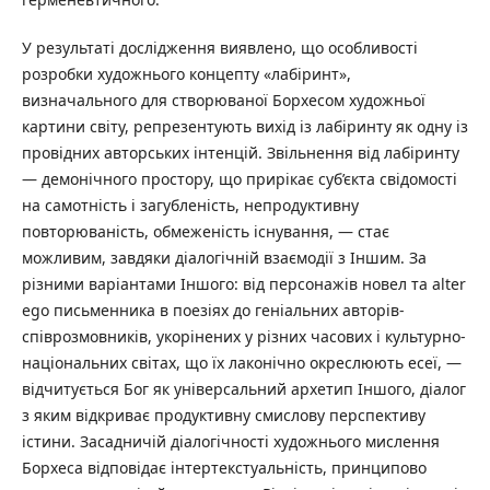
У результаті дослідження виявлено, що особливості
розробки художнього концепту «лабіринт»,
визначального для створюваної Борхесом художньої
картини світу, репрезентують вихід із лабіринту як одну із
провідних авторських інтенцій. Звільнення від лабіринту
— демонічного простору, що прирікає суб’єкта свідомості
на самотність і загубленість, непродуктивну
повторюваність, обмеженість існування, — стає
можливим, завдяки діалогічній взаємодії з Іншим. За
різними варіантами Іншого: від персонажів новел та alter
ego письменника в поезіях до геніальних авторів-
співрозмовників, укорінених у різних часових і культурно-
національних світах, що їх лаконічно окреслюють есеї, —
відчитується Бог як універсальний архетип Іншого, діалог
з яким відкриває продуктивну смислову перспективу
істини. Засадничій діалогічності художнього мислення
Борхеса відповідає інтертекстуальність, принципово