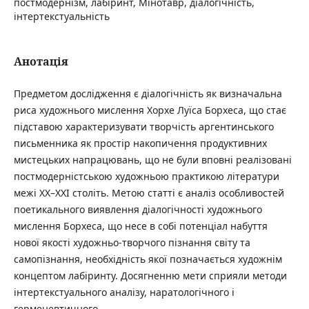
постмодернізм, лабіринт, Мінотавр, діалогічність,
інтертекстуальність
Анотація
Предметом дослідження є діалогічність як визначальна
риса художнього мислення Хорхе Луїса Борхеса, що стає
підставою характеризувати творчість аргентинського
письменника як простір накопичення продуктивних
мистецьких напрацювань, що не були вповні реалізовані
постмодерністською художньою практикою літератури
межі ХХ–ХХІ століть. Метою статті є аналіз особливостей
поетикального виявлення діалогічності художнього
мислення Борхеса, що несе в собі потенціал набуття
нової якості художньо-творчого пізнання світу та
самопізнання, необхідність якої позначається художнім
концептом лабіринту. Досягненню мети сприяли методи
інтертекстуального аналізу, наратологічного і
герменевтичного.