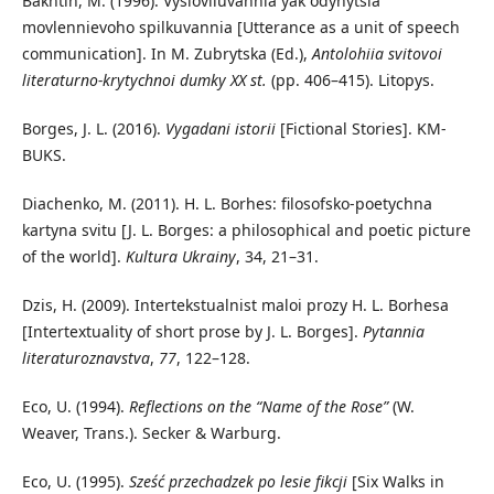
Bakhtin, M. (1996). Vyslovliuvannia yak odynytsia
movlennievoho spilkuvannia [Utterance as a unit of speech
communication]. In M. Zubrytska (Ed.),
Antolohiia svitovoi
literaturno-krytychnoi dumky XX st.
(pp. 406–415). Litopys.
Borges, J. L. (2016).
Vygadani istorii
[Fictional Stories]. KM-
BUKS.
Diachenko, M. (2011). H. L. Borhes: filosofsko-poetychna
kartyna svitu [J. L. Borges: a philosophical and poetic picture
of the world].
Kultura Ukrainy
, 34, 21–31.
Dzis, H. (2009). Intertekstualnist maloi prozy H. L. Borhesa
[Intertextuality of short prose by J. L. Borges].
Pytannia
literaturoznavstva
,
77
, 122–128.
Eco, U. (1994).
Reflections on the “Name of the Rose”
(W.
Weaver, Trans.). Secker & Warburg.
Eco, U. (1995).
Sześć przechadzek po lesie fikcji
[Six Walks in