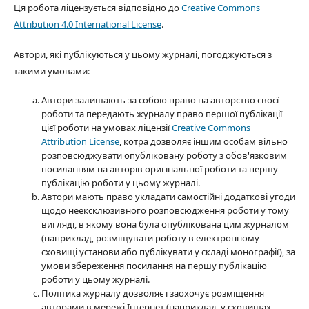
Ця робота ліцензується відповідно до
Creative Commons
Attribution 4.0 International License
.
Автори, які публікуються у цьому журналі, погоджуються з
такими умовами:
Автори залишають за собою право на авторство своєї
роботи та передають журналу право першої публікації
цієї роботи на умовах ліцензії
Creative Commons
Attribution License
, котра дозволяє іншим особам вільно
розповсюджувати опубліковану роботу з обов'язковим
посиланням на авторів оригінальної роботи та першу
публікацію роботи у цьому журналі.
Автори мають право укладати самостійні додаткові угоди
щодо неексклюзивного розповсюдження роботи у тому
вигляді, в якому вона була опублікована цим журналом
(наприклад, розміщувати роботу в електронному
сховищі установи або публікувати у складі монографії), за
умови збереження посилання на першу публікацію
роботи у цьому журналі.
Політика журналу дозволяє і заохочує розміщення
авторами в мережі Інтернет (наприклад, у сховищах