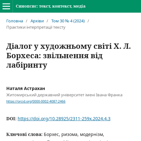
Синопсис: текст, контекст, медіа
Головна
/
Архіви
/
Том 30 № 4 (2024)
/
Практики інтерпретації тексту
Діалог у художньому світі Х. Л.
Борхеса: звільнення від
лабіринту
Наталя Астрахан
Житомирський державний університет імені Івана Франка
https://orcid.org/0000-0002-4087-2466
DOI:
https://doi.org/10.28925/2311-259x.2024.4.3
Ключові слова:
Борхес, ризома, модернізм,