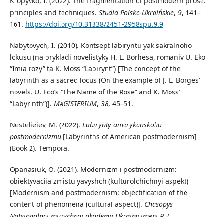
Kropyvko, I. (2022). The fragmentation of postmodern prose:
principles and techniques.
Studia Polsko-Ukraińskie
,
9
, 141–
161.
https://doi.org/10.31338/2451-2958spu.9.9
Nabytovych, I. (2010). Kontsept labiryntu yak sakralnoho
lokusu (na prykladi novelistyky H. L. Borhesa, romaniv U. Eko
“Imia rozy” ta K. Moss “Labirynt”) [The concept of the
labyrinth as a sacred locus (On the example of J. L. Borges’
novels, U. Eco’s “The Name of the Rose” and K. Moss’
“Labyrinth”)].
MAGISTERIUM
,
38
, 45–51.
Nestelieiev, M. (2022).
Labirynty amerykanskoho
postmodernizmu
[Labyrinths of American postmodernism]
(Book 2). Tempora.
Opanasiuk, O. (2021). Modernizm i postmodernizm:
obiektyvaciia zmistu yavyshch (kulturolohichnyi aspekt)
[Modernism and postmodernism: objectification of the
content of phenomena (cultural aspect)].
Chasopys
Natsionalnoi muzychnoi akademii Ukrainy imeni P. I.