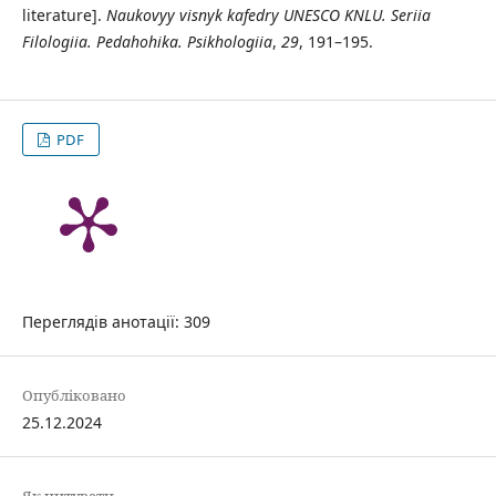
literature].
Naukovyy visnyk kafedry UNESCO KNLU. Seriia
Filologiia. Pedahohika. Psikhologiia
,
29
, 191–195.
PDF
Переглядів анотації: 309
Опубліковано
25.12.2024
Як цитувати