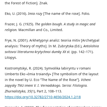
the Forest of Fiction]
.
Znak.
Eko, U. (2016).
Imia rozy
[The name of the rose]. Folio.
Frazer, J. G. (1925).
The golden bough. A study in magic and
religion.
Macmillan and Co., Limited.
Frye, N. (2001). Arkhetypnyi analiz: teoriia mitiv [Archetypal
analysis: Theory of myths]. In M. Zubrytska (Ed.),
Antolohiia
svitovoi literaturno-krytychnoi dumky XX st.
(pp. 142–171).
Litopys.
Kostromytskyi, R. (2024). Symvolika labiryntu v romani
Umberto Eko «Imia troiandy» [The symbolism of the layout
in the novel by U. Eco “The Name of the Rose”].
Vcheni
zapysky TNU imeni V. I. Vernadskogo. Seriia: Filologiia.
Zhurnalistyka
,
35
(1), Part 2, 108–113.
https://doi.org/10.32782/2710-4656/2024.1.2/18