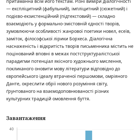
притаманна всім його текстам. Різні виміри діалогічності
— експліцитний (фабульний), імпліцитний (сюжетний) і
подієво-екзистенційний (підтекстовий) — складно
взаємодіють у формально-змістовній єдності творів,
зумовлюючи особливості жанрової поетики новел, есеїв,
заміток, філософської лірики Борхеса. Діалогічна
наснаженість і відкритість творів письменника містить не
поцінований вповні в межах постструктуралістської
парадигми потенціал якісного художнього мислення,
покликаного оновити мову літератури відповідно до
європейського ідеалу втраченої першомови, омріяного
Данте, окреслити обрії нового розуміння світу,
ґрунтованого на взаємодоповнюваності різних
культурних традицій омовлення буття.
Завантаження