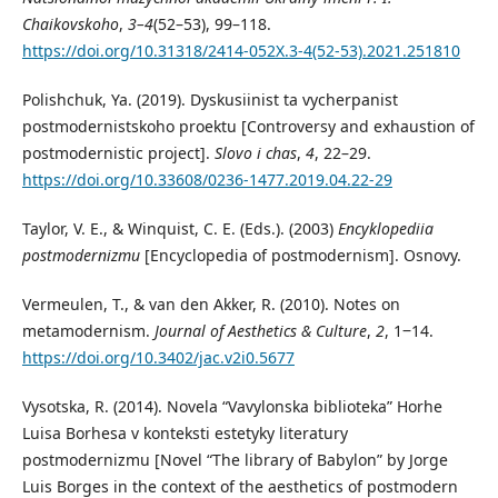
Chaikovskoho
,
3–4
(52–53), 99–118.
https://doi.org/10.31318/2414-052X.3-4(52-53).2021.251810
Polishchuk, Ya. (2019). Dyskusiinist ta vycherpanist
postmodernistskoho proektu [Controversy and exhaustion of
postmodernistic project].
Slovo i chas
,
4
, 22–29.
https://doi.org/10.33608/0236-1477.2019.04.22-29
Taylor, V. E., & Winquist, C. E. (Eds.). (2003)
Encyklopediia
postmodernizmu
[Encyclopedia of postmodernism]. Osnovy.
Vermeulen, T., & van den Akker, R. (2010). Notes on
metamodernism.
Journal of Aesthetics & Culture
,
2
, 1‒14.
https://doi.org/10.3402/jac.v2i0.5677
Vysotska, R. (2014). Novela “Vavylonska biblioteka” Horhe
Luisa Borhesa v konteksti estetyky literatury
postmodernizmu [Novel “The library of Babylon” by Jorge
Luis Borges in the context of the aesthetics of postmodern