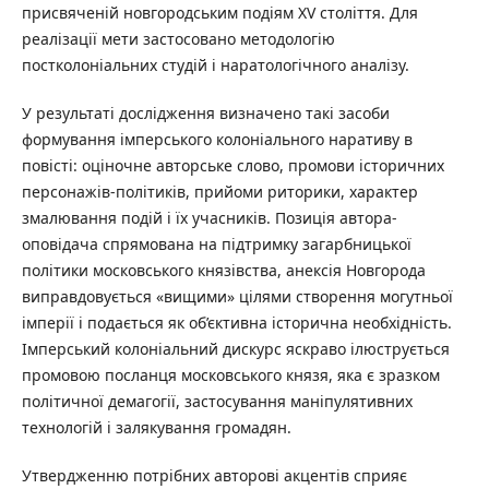
присвяченій новгородським подіям XV століття. Для
реалізації мети застосовано методологію
постколоніальних студій і наратологічного аналізу.
У результаті дослідження визначено такі засоби
формування імперського колоніального наративу в
повісті: оціночне авторське слово, промови історичних
персонажів-політиків, прийоми риторики, характер
змалювання подій і їх учасників. Позиція автора-
оповідача спрямована на підтримку загарбницької
політики московського князівства, анексія Новгорода
виправдовується «вищими» цілями створення могутньої
імперії і подається як об’єктивна історична необхідність.
Імперський колоніальний дискурс яскраво ілюструється
промовою посланця московського князя, яка є зразком
політичної демагогії, застосування маніпулятивних
технологій і залякування громадян.
Утвердженню потрібних авторові акцентів сприяє