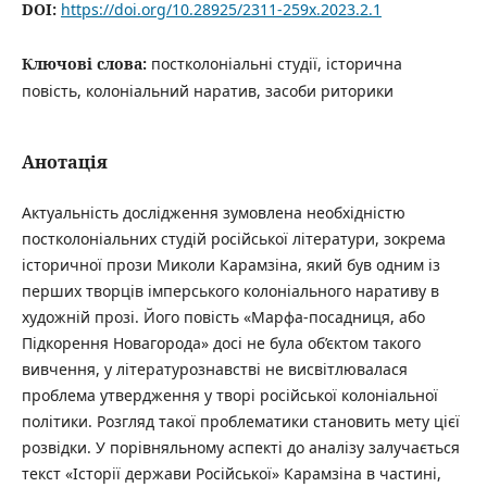
DOI:
https://doi.org/10.28925/2311-259x.2023.2.1
Ключові слова:
постколоніальні студії, історична
повість, колоніальний наратив, засоби риторики
Анотація
Актуальність дослідження зумовлена необхідністю
постколоніальних студій російської літератури, зокрема
історичної прози Миколи Карамзіна, який був одним із
перших творців імперського колоніального наративу в
художній прозі. Його повість «Марфа-посадниця, або
Підкорення Новагорода» досі не була об’єктом такого
вивчення, у літературознавстві не висвітлювалася
проблема утвердження у творі російської колоніальної
політики. Розгляд такої проблематики становить мету цієї
розвідки. У порівняльному аспекті до аналізу залучається
текст «Історії держави Російської» Карамзіна в частині,