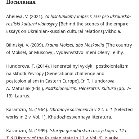
Посилання
Aheieva, V. (2021).
Za lashtunkamy imperii: Esei pro ukrainsko-
rosiiski kulturni vidnosyny
[Behind the scenes of the empire:
Essays on Ukrainian-Russian cultural relations].Vikhola.
Bilinskyi, V. (2009).
Kraina Moksel, abo Moskoviia
[The country
of Moksel, or Muscovy]. Vydavnytstvo imeni Oleny Telihy.
Hundorova, T. (2014). Heneratsiinyi vyklyk i postkolonializm
na skhodi Yevropy [Generational challenge and
postcolonialism in Eastern Europe]. In T. Hundorova,
A. Matusiak (Eds.),
Postkolonializm. Heneratsii. Kultura
(pp. 7–
13). Laurus.
Karamzin, N. (1964).
Izbrannye sochineniya v 2 t. T. 1
[Selected
works in 2 v. Vol. 1]. Khudozhestvennaya literatura.
Karamzin, N. (1999).
Istoriya gosudarstva rossiyskogo v 12 t.
T. 6
[History of the Russian state in 12 v. Vol. 6]. Nauka.