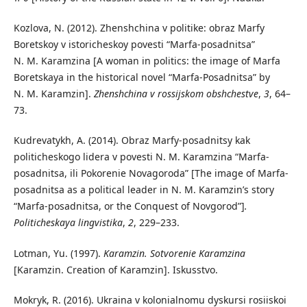
Kozlova, N. (2012). Zhenshchina v politike: obraz Marfy
Boretskoy v istoricheskoy povesti “Marfa-posadnitsa”
N. M. Karamzina [A woman in politics: the image of Marfa
Boretskaya in the historical novel “Marfa-Posadnitsa” by
N. M. Karamzin].
Zhenshch
i
na v ross
ij
skom obshchestve
,
3
, 64–
73.
Kudrevatykh, A. (2014). Obraz Marfy-posadnitsy kak
politicheskogo lidera v povesti N. M. Karamzina “Marfa-
posadnitsa, ili Pokorenie Novagoroda” [The image of Marfa-
posadnitsa as a political leader in N. M. Karamzin’s story
“Marfa-posadnitsa, or the Conquest of Novgorod”]
.
Politicheskaya lingvistika
,
2
, 229–233.
Lotman, Yu. (1997).
Karamzin. Sotvorenie Karamzina
[Karamzin. Creation of Karamzin]. Iskusstvo.
Mokryk, R. (2016). Ukraina v kolonialnomu dyskursi rosiiskoi