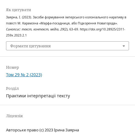
Як цитувати
Заярна, І. (2023). Засоби формування імперського колоніального наративу в
повісті М. Карамзіна «Марфа-посадниця, або Підкорення Новагорода».
Синопсис: текст, контекст, медіа
,
29
(2), 63–69. https://doi.org/10.28925/2311-
259x.2023.2.1
Формати цитування
Номер
Том 29 № 2 (2023)
Розділ
Практики інтерпретації тексту
Ліцензія
Авторське право (c) 2023 Ірина Заярна