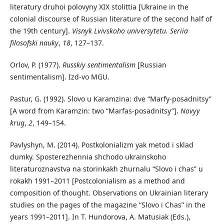
literatury druhoi polovyny XIX stolittia [Ukraine in the
colonial discourse of Russian literature of the second half of
the 19th century].
Visnyk Lvivskoho universytetu. Seriia
filosofski nauky
,
18
, 127–137.
Orlov, P. (1977).
Russkiy sentimentalism
[Russian
sentimentalism]. Izd-vo MGU.
Pastur, G. (1992). Slovo u Karamzina: dve “Marfy-posadnitsy”
[A word from Karamzin: two “Marfas-posadnitsy”].
Novyy
krug
,
2
, 149–154.
Pavlyshyn, M. (2014). Postkolonializm yak metod i sklad
dumky. Sposterezhennia shchodo ukrainskoho
literaturoznavstva na storinkakh zhurnalu “Slovo i chas” u
rokakh 1991–2011 [Postcolonialism as a method and
composition of thought. Observations on Ukrainian literary
studies on the pages of the magazine “Slovo i Chas” in the
years 1991–2011]. In T. Hundorova, A. Matusiak (Eds.),