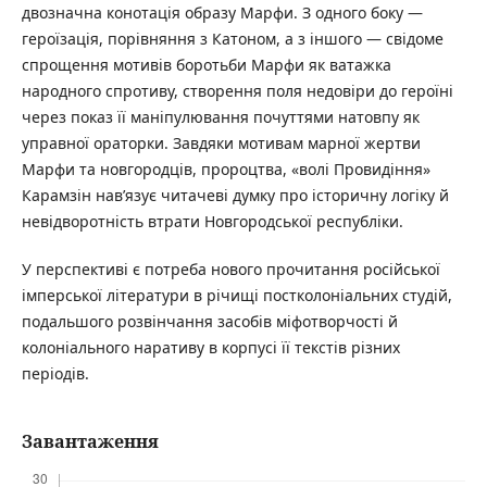
двозначна конотація образу Марфи. З одного боку —
героїзація, порівняння з Катоном, а з іншого — свідоме
спрощення мотивів боротьби Марфи як ватажка
народного спротиву, створення поля недовіри до героїні
через показ її маніпулювання почуттями натовпу як
управної ораторки. Завдяки мотивам марної жертви
Марфи та новгородців, пророцтва, «волі Провидіння»
Карамзін нав’язує читачеві думку про історичну логіку й
невідворотність втрати Новгородської республіки.
У перспективі є потреба нового прочитання російської
імперської літератури в річищі постколоніальних студій,
подальшого розвінчання засобів міфотворчості й
колоніального наративу в корпусі її текстів різних
періодів.
Завантаження