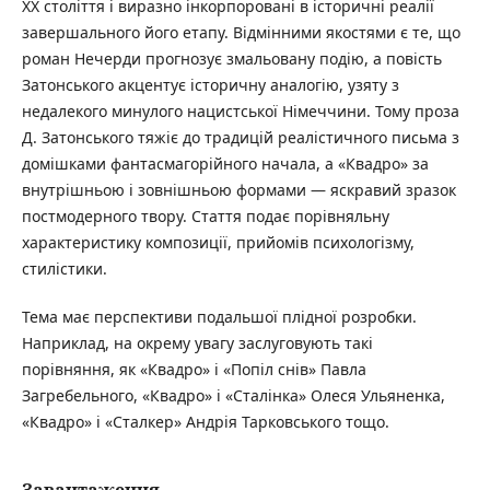
XX століття і виразно інкорпоровані в історичні реалії
завершального його етапу. Відмінними якостями є те, що
роман Нечерди прогнозує змальовану подію, а повість
Затонського акцентує історичну аналогію, узяту з
недалекого минулого нацистської Німеччини. Тому проза
Д. Затонського тяжіє до традицій реалістичного письма з
домішками фантасмагорійного начала, а «Квадро» за
внутрішньою і зовнішньою формами — яскравий зразок
постмодерного твору. Стаття подає порівняльну
характеристику композиції, прийомів психологізму,
стилістики.
Тема має перспективи подальшої плідної розробки.
Наприклад, на окрему увагу заслуговують такі
порівняння, як «Квадро» і «Попіл снів» Павла
Загребельного, «Квадро» і «Сталінка» Олеся Ульяненка,
«Квадро» і «Сталкер» Андрія Тарковського тощо.