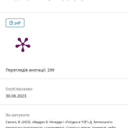
pdf
Переглядів анотації: 299
Опубліковано
30.06.2023
Як цитувати
Саєнко, В. (2023). «Квадро» Б. Нечерди і «Поїздка в “СВ”» Д. Затонського:
тематична спорідненість і контроверсії.
Синопсис: текст, контекст, медіа
,