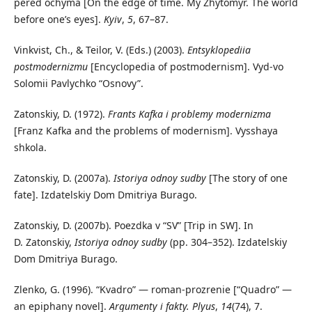
pered ochyma [On the edge of time. My Zhytomyr. The world
before one’s eyes].
Kyiv
,
5
, 67–87.
Vinkvist, Ch., & Teilor, V. (Eds.) (2003).
Entsyklopediia
postmodernizmu
[Encyclopedia of postmodernism]. Vyd-vo
Solomii Pavlychko “Osnovy”.
Zatonskiy, D. (1972).
Frants Kafka i problemy modernizma
[Franz Kafka and the problems of modernism]. Vysshaya
shkola.
Zatonskiy, D. (2007a).
Istoriya odnoy sudby
[The story of one
fate]. Izdatelskiy Dom Dmitriya Burago.
Zatonskiy, D. (2007b). Poezdka v “SV” [Trip in SW]. In
D. Zatonskiy,
Istoriya odnoy sudby
(pp. 304–352). Izdatelskiy
Dom Dmitriya Burago.
Zlenko, G. (1996). “Kvadro” — roman-prozrenie [“Quadro” —
an epiphany novel].
Argumenty i fakty. Plyus
,
14
(74), 7.