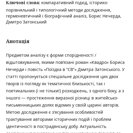
Ключові слова:
компаративний підхід, історико-
порівняльний і типологічний методи дослідження,
герменевтичний і біографічний аналіз, Борис Нечерда,
Дмитро Затонський
Анотація
Предметом аналізу є форми спорідненості /
відштовхування, якими пов’язані роман «Квадро» Бориса
Нечерди і повість «Поїздка в “СВ”» Дмитра Затонського. У
статті пропонується спеціальне дослідження цих двох
творів із погляду як тематичної близькості, так і
поетикальних (і не тільки!) розходжень, з одного боку, а з
іншого — простеження виразної різниці в житейсько-
письменницьких долях відомих у своїй царині авторів.
Метою дослідження є з’ясування особливостей
трактування авторами історичних подій і проблем
ідентичності в пострадянську добу. Актуальність