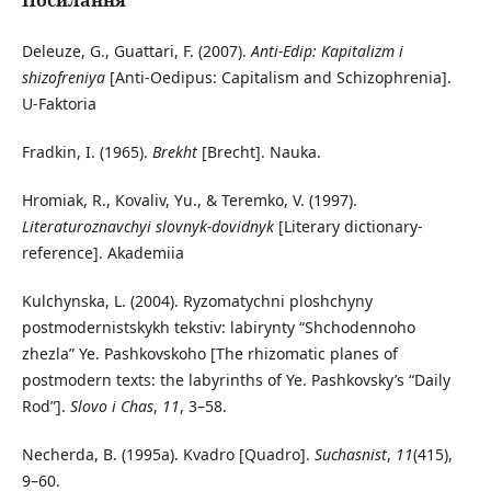
Посилання
Deleuze, G., Guattari, F. (2007).
Anti-Edip: Kapitalizm i
shizofreniya
[Anti-Oedipus: Capitalism and Schizophrenia].
U-Faktoria
Fradkin, I. (1965).
Brekht
[Brecht]. Nauka.
Hromiak, R., Kovaliv, Yu., & Teremko, V. (1997).
Literaturoznavchyi slovnyk-dovidnyk
[Literary dictionary-
reference]. Akademiia
Kulchynska, L. (2004). Ryzomatychni ploshchyny
postmodernistskykh tekstiv: labirynty “Shchodennoho
zhezla” Ye. Pashkovskoho [The rhizomatic planes of
postmodern texts: the labyrinths of Ye. Pashkovsky’s “Daily
Rod”].
Slovo i Chas
,
11
, 3–58.
Necherda, B. (1995a). Kvadro [Quadro].
Suchasnist
,
11
(415),
9–60.