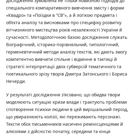
дослідження зумовлена не тільки новизною підходів до
спеціального компаративного вивчення змісту і форми
«Квадро» та «Поїздки в “СВ”», а й логікою предмета і
об’єкта аналізу та висновками про специфіку розвитку
вітчизняного мистецтва років незалежності України й
сучасності. Методологічною базою дослідження служать
біографічний, історико-порівняльний, типологічний,
герменевтичний методи аналізу текстів, які дають змогу
компетентно вивчити спільне і відмінне в тактиці й
стратегії інтерпретації двох субверсій тематичного та
поетикального зрізу творів Дмитра Затонського і Бориса
Нечерди.
У результаті дослідження з’ясовано, що обидва твори
моделюють ситуацію кризи влади і трактують проблеми
спотворення психіки людини в цей вирішальний період,
що увиразнюють колізії, які переживають персонажі.
Тексти обох письменників насичені ремінісценціями й
алюзіями з дійсністю початку, середини та кінця