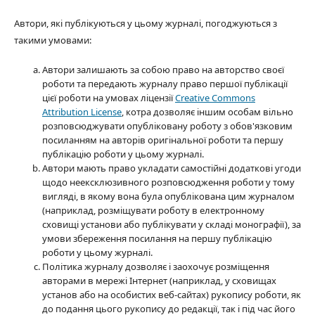
Автори, які публікуються у цьому журналі, погоджуються з
такими умовами:
Автори залишають за собою право на авторство своєї
роботи та передають журналу право першої публікації
цієї роботи на умовах ліцензії
Creative Commons
Attribution License
, котра дозволяє іншим особам вільно
розповсюджувати опубліковану роботу з обов'язковим
посиланням на авторів оригінальної роботи та першу
публікацію роботи у цьому журналі.
Автори мають право укладати самостійні додаткові угоди
щодо неексклюзивного розповсюдження роботи у тому
вигляді, в якому вона була опублікована цим журналом
(наприклад, розміщувати роботу в електронному
сховищі установи або публікувати у складі монографії), за
умови збереження посилання на першу публікацію
роботи у цьому журналі.
Політика журналу дозволяє і заохочує розміщення
авторами в мережі Інтернет (наприклад, у сховищах
установ або на особистих веб-сайтах) рукопису роботи, як
до подання цього рукопису до редакції, так і під час його