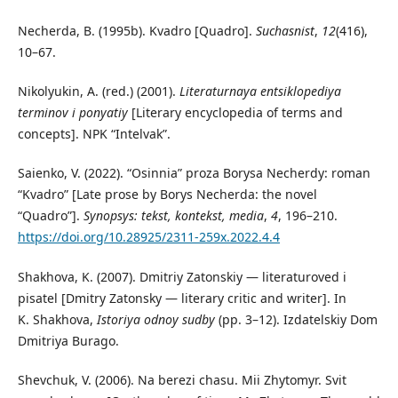
Necherda, B. (1995b). Kvadro [Quadro].
Suchasnist
,
12
(416),
10–67.
Nikolyukin, A. (red.) (2001).
Literaturnaya entsiklopediya
terminov i ponyatiy
[Literary encyclopedia of terms and
concepts]. NPK “Intelvak”.
Saienko, V. (2022). “Osinnia” proza Borysa Necherdy: roman
“Kvadro” [Late prose by Borys Necherda: the novel
“Quadro”].
Synopsys: tekst, kontekst, media
,
4
, 196–210.
https://doi.org/10.28925/2311-259x.2022.4.4
Shakhova, K. (2007). Dmitriy Zatonskiy — literaturoved i
pisatel [Dmitry Zatonsky — literary critic and writer]. In
K. Shakhova,
Istoriya odnoy sudby
(pp. 3–12). Izdatelskiy Dom
Dmitriya Burago.
Shevchuk, V. (2006). Na berezi chasu. Mii Zhytomyr. Svit