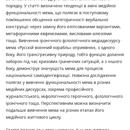
порядку. У статті визначено тенденції в зміні медійної
функціональності мема, що полягає в поступовому
пом’якшенні обсценної категоричності вербальної
конструкції через заміну його еліпсованими варіантами,
метафоричними евфемізмами, висловами-алюзіями
тощо. Вивчення іронічного філологічного медіадискурсу
мема «Русскій воєнний корабль» оприявнює, з одного
боку, його трансгресивну природу, тобто функцію долання
заборон під час кризових граничних ситуацій, а з іншого
боку, демонструє значущість мема для процесів
національної самоідентифікації. Новизна дослідження
полягає у вивченні функціональності мема в різних
медійних дискурсах, зокрема професійного
журналістського, міфологічного героїчного, філологічного
іронічного тощо. Перспективним можна визначити
подальше вивчення мема на різних етапах його
медійного життєвого циклу.
Стаття подається у двох частинах. У цьому випуску