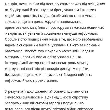
жанрів, починаючи від постів у соцмережах від офіційних
осіб у державі й закінчуючи брендуванням і окремих
медійних проєктів, і медіа. Особливістю цього мема є
також те, що він долає кордони національно
орієнтованого медійного простору за законами новинних
жанрів як актуальна й соціально значуща інформація.
Особливістю поширення мема є те, що його вербальним
ядром є обсценний вислів, уживання якого за нормами
багатьох лінгвокультур є вкрай обмеженим. Завдяки
методам наративного аналізу, узагальнення,
інтерпретації автор статті визначає роль мема у
формуванні новітніх різновидів дискурсу героїки,
безсмертя, що важливі в умовах гібридної війни та
інформаційного протистояння.
У результаті дослідження з’ясовано, що мем стає
символом сміливості й відчайдушності спротиву
безпричинній військовій агресії і порушенню
встановленого після Другої світової війни світового