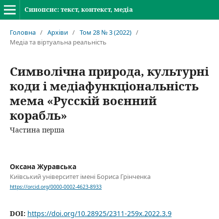
Синопсис: текст, контекст, медіа
Головна
/
Архіви
/
Том 28 № 3 (2022)
/
Медіа та віртуальна реальність
Символічна природа, культурні
коди і медіафункціональність
мема «Русскій воєнний
корабль»
Частина перша
Оксана Журавська
Київський університет імені Бориса Грінченка
https://orcid.org/0000-0002-4623-8933
DOI:
https://doi.org/10.28925/2311-259x.2022.3.9