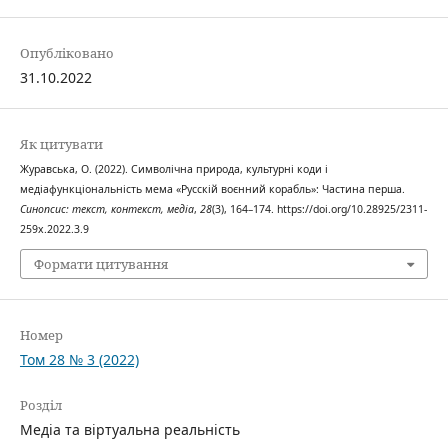
Опубліковано
31.10.2022
Як цитувати
Журавська, О. (2022). Символічна природа, культурні коди і
медіафункціональність мема «Русскій воєнний корабль»: Частина перша.
Синопсис: текст, контекст, медіа
,
28
(3), 164–174. https://doi.org/10.28925/2311-
259x.2022.3.9
Формати цитування
Номер
Том 28 № 3 (2022)
Розділ
Медіа та віртуальна реальність