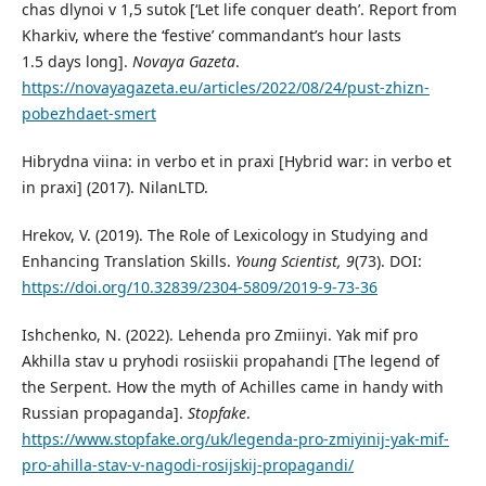
chas dlynoi v 1,5 sutok [‘Let life conquer death’. Report from
Kharkiv, where the ‘festive’ commandant’s hour lasts
1.5 days long].
Novaya Gazeta
.
https://novayagazeta.eu/articles/2022/08/24/pust-zhizn-
pobezhdaet-smert
Hibrydna viina: in verbo et in praxi [Hybrid war: in verbo et
in praxi] (2017). NilanLTD.
Hrekov, V. (2019). The Role of Lexicology in Studying and
Enhancing Translation Skills.
Young Scientist, 9
(73). DOI:
https://doi.org/10.32839/2304-5809/2019-9-73-36
Ishchenko, N. (2022). Lehenda pro Zmiinyi. Yak mif pro
Akhilla stav u pryhodi rosiiskii propahandi [The legend of
the Serpent. How the myth of Achilles came in handy with
Russian propaganda].
Stopfake
.
https://www.stopfake.org/uk/legenda-pro-zmiyinij-yak-mif-
pro-ahilla-stav-v-nagodi-rosijskij-propagandi/