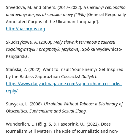
Shvedova, M. and others. (2017–2022).
Heneralnyi rehionalno
anotovanyi korpus ukrainskoi movy (ГРАК)
[General Regionally
Annotated Corpus of the Ukrainian Language].
http://uacorpus.org
Skudrzykowa, A. (2000).
Mały słownik termin
ό
w z zakresu
socjolingwistyki i pragmatyki językowej
. Spόłka Wydawniczo-
Księgarska.
Stańska, Z. (2022). Want to Insult Your Enemy? Get Inspired
by the Badass Zaporozhian Cossacks!
DailyArt.
https://www.dailyartmagazine.com/zaporozhian-cossacks-
reply/
Stavycka, L. (2008).
Ukrainian Without Taboos: a Dictionary of
Obscenities, Euphemisms and Sexual Slang.
Wunderlich, L, Hölig, S, & Hasebrink, U., (2022). Does
Journalism Still Matter? The Role of Journalistic and non-