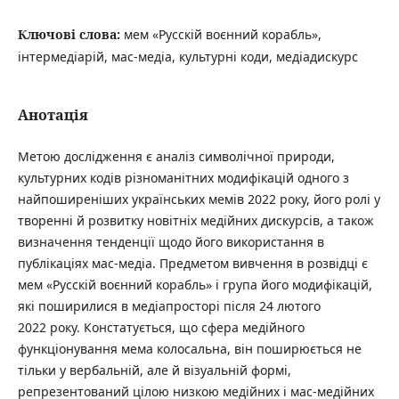
Ключові слова:
мем «Русскій воєнний корабль»,
інтермедіарій, мас-медіа, культурні коди, медіадискурс
Анотація
Метою дослідження є аналіз символічної природи,
культурних кодів різноманітних модифікацій одного з
найпоширеніших українських мемів 2022 року, його ролі у
творенні й розвитку новітніх медійних дискурсів, а також
визначення тенденції щодо його використання в
публікаціях мас-медіа. Предметом вивчення в розвідці є
мем «Русскій воєнний корабль» і група його модифікацій,
які поширилися в медіапросторі після 24 лютого
2022 року. Констатується, що сфера медійного
функціонування мема колосальна, він поширюється не
тільки у вербальній, але й візуальній формі,
репрезентований цілою низкою медійних і мас-медійних