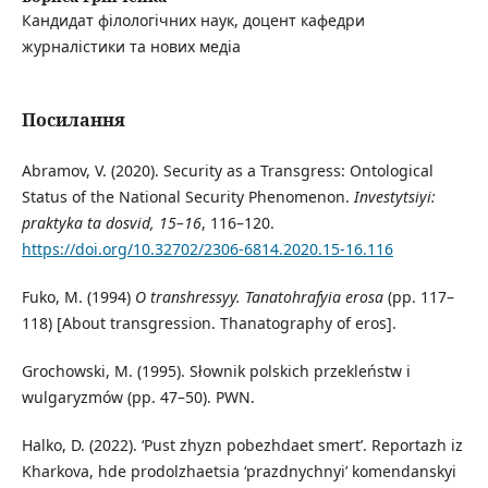
Кандидат філологічних наук, доцент кафедри
журналістики та нових медіа
Посилання
Abramov, V. (2020). Security as a Transgress: Ontological
Status of the National Security Phenomenon.
Investytsiyi:
praktyka ta dosvid
, 15–16
, 116–120.
https://doi.org/10.32702/2306-6814.2020.15-16.116
Fuko, M. (1994)
O transhressyy.
Tanatohrafyia erosa
(pp. 117–
118) [About transgression. Thanatography of eros].
Grochowski, M. (1995). Słownik polskich przekleństw i
wulgaryzmów (pp. 47–50). PWN.
Halko, D. (2022). ‘Pust zhyzn pobezhdaet smert’. Reportazh iz
Kharkova, hde prodolzhaetsia ‘prazdnychnyi’ komendanskyi