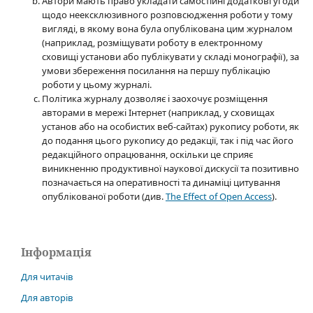
Автори мають право укладати самостійні додаткові угоди
щодо неексклюзивного розповсюдження роботи у тому
вигляді, в якому вона була опублікована цим журналом
(наприклад, розміщувати роботу в електронному
сховищі установи або публікувати у складі монографії), за
умови збереження посилання на першу публікацію
роботи у цьому журналі.
Політика журналу дозволяє і заохочує розміщення
авторами в мережі Інтернет (наприклад, у сховищах
установ або на особистих веб-сайтах) рукопису роботи, як
до подання цього рукопису до редакції, так і під час його
редакційного опрацювання, оскільки це сприяє
виникненню продуктивної наукової дискусії та позитивно
позначається на оперативності та динаміці цитування
опублікованої роботи (див.
The Effect of Open Access
).
Інформація
Для читачів
Для авторів