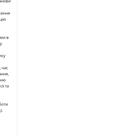
анови
ження
цію
ами в
 у
ису
д час
ання,
нню
ії та
боти
s
).