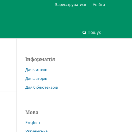
Зареєструватися
Увійти
Пошук
Інформація
Для читачів
Для авторів
Для бібліотекарів
Мова
English
Українська