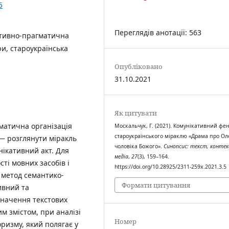
5
Переглядів анотації: 563
ативно-прагматична
ри, староукраїнська
Опубліковано
31.10.2021
Як цитувати
матична організація
Москальчук, Г. (2021). Комунікативний ф
староукраїнського міраклю «Драма про Оле
і — розглянути міракль
чоловіка Божого».
Синопсис: текст, контек
нікативний акт. Для
медіа
,
27
(3), 159–164.
сті мовних засобів і
https://doi.org/10.28925/2311-259x.2021.3.5
 метод семантико-
Формати цитування
ивний та
значення текстових
м змістом, при аналізі
Номер
ризму, який полягає у