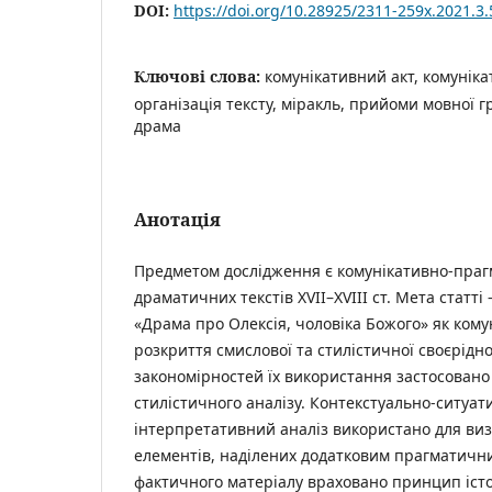
DOI:
https://doi.org/10.28925/2311-259x.2021.3.
Ключові слова:
комунікативний акт, комунік
організація тексту, міракль, прийоми мовної г
драма
Анотація
Предметом дослідження є комунікативно-праг
драматичних текстів XVII–ХVIII ст. Мета статт
«Драма про Олексія, чоловіка Божого» як кому
розкриття смислової та стилістичної своєрідно
закономірностей їх використання застосовано
стилістичного аналізу. Контекстуально-ситуат
інтерпретативний аналіз використано для ви
елементів, наділених додатковим прагматични
фактичного матеріалу враховано принцип істо