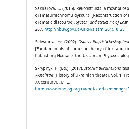
Sakharova, O. (2015). Rekonstruktsiia movnoi oso
dramaturhichnomu dyskursi [Reconstruction of li
dramatic discourse].
System and structure of East 
207.
http://nbuv.gov.ua/UJRN/sissm_2015_8_29
Selivanova, Ye. (2002).
Osnovy lingvisticheskoy teo
[Fundamentals of linguistic theory of text and 
Publishing House of the Ukrainian Phytosociologi
Skrypnyk, H. (Ed.). (2017).
Istoriia ukrainskoho tea
ХХ
stolittia
[History of Ukrainian theater. Vol. 1. F
ХХ century]. IMFE.
http://www.etnolog.org.ua/pdf/stories/monografi