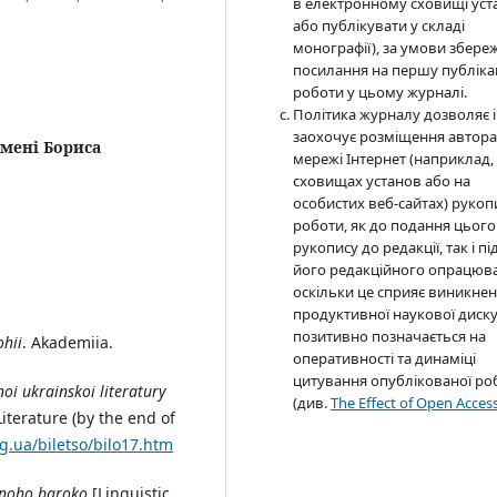
в електронному сховищі уст
або публікувати у складі
монографії), за умови збере
посилання на першу публіка
роботи у цьому журналі.
Політика журналу дозволяє і
заохочує розміщення автор
імені Бориса
мережі Інтернет (наприклад,
сховищах установ або на
особистих веб-сайтах) рукоп
роботи, як до подання цього
рукопису до редакції, так і пі
його редакційного опрацюв
оскільки це сприяє виникне
продуктивної наукової дискус
позитивно позначається на
ohii
. Akademiia.
оперативності та динаміці
цитування опублікованої ро
oi ukrainskoi literatury
(див.
The Effect of Open Acces
iterature (by the end of
rg.ua/biletso/bilo17.htm
hnoho baroko
[Linguistic