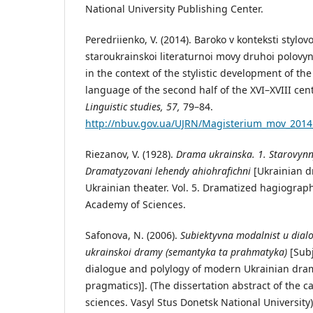
National University Publishing Center.
Peredriienko, V. (2014). Baroko v konteksti stylov
staroukrainskoi literaturnoi movy druhoi polovyn
in the context of the stylistic development of the
language of the second half of the XVI–XVIII cen
Linguistic studies
,
57,
79–84.
http://nbuv.gov.ua/UJRN/Magisterium_mov_2014
Riezanov, V. (1928).
Drama ukrainska. 1. Starovynny
Dramatyzovani lehendy ahiohrafichni
[Ukrainian d
Ukrainian theater. Vol. 5. Dramatized hagiograp
Academy of Sciences.
Safonova, N. (2006).
Subiektyvna modalnist u dialoz
ukrainskoi dramy (semantyka ta prahmatyka)
[Sub
dialogue and polylogy of modern Ukrainian dra
pragmatics)]. (The dissertation abstract of the c
sciences. Vasyl Stus Donetsk National University)