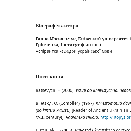
Біографія автора
Ганна Москальчук,
Київський університет 
Грінченка, Інститут філології
Аспірантка кафедри української мови
Посилання
Batsevych, F. (2006).
Vstup do linhvistychnoi henol
Biletskyi, O. (Сompiler). (1967).
Khrestomatiia davn
(do kintsia XVIII
st.)
[Reader of Ancient Ukrainian L
XVIII century)].
Radianska shkola
.
http://litopys.o
Hutsuliak, I. (2005).
Movostyl ukrainskoho poetyc