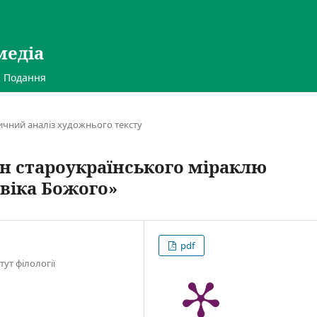
медіа
Подання
тичний аналіз художнього тексту
 староукраїнського міраклю
овіка Божого»
pdf
тут філології