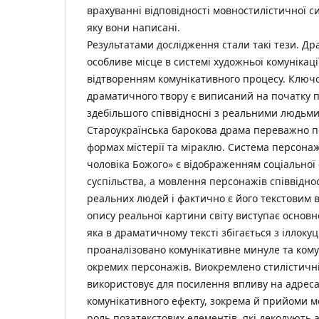
врахуванні відповідності мовностилістичної сис
яку вони написані.
Результатами дослідження стали такі тези. Др
особливе місце в системі художньої комунікаці
відтворенням комунікативного процесу. Ключ
драматичного твору є виписаний на початку пе
здебільшого співвідносні з реальними людьми
Староукраїнська барокова драма переважно п
формах містерії та міраклю. Система персонаж
чоловіка Божого» є відображенням соціальної
суспільства, а мовлення персонажів співвідн
реальних людей і фактично є його текстовим
опису реальної картини світу виступає основн
яка в драматичному тексті збігається з іллокуці
проаналізовано комунікативне минуле та ком
окремих персонажів. Виокремлено стилістичні 
використовує для посилення впливу на адреса
комунікативного ефекту, зокрема й прийоми м
роль позатекстових елементів, які декодують а