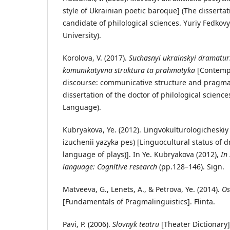
style of Ukrainian poetic baroque] (The dissertat
candidate of philological sciences. Yuriy Fedkov
University).
Korolova, V. (2017).
Suchasnyi ukrainskyi dramaturh
komunikatyvna struktura ta prahmatyka
[Contemp
discourse: communicative structure and pragma
dissertation of the doctor of philological science
Language).
Kubryakova, Ye. (2012). Lingvokulturologicheskiy
izuchenii yazyka pes) [Linguocultural status of 
language of plays)]. In Ye. Kubryakova (2012),
In 
language: Cognitive research
(рp.128–146). Sign.
Matveeva, G., Lenets, A., & Petrova, Ye. (2014).
Os
[Fundamentals of Pragmalinguistics]. Flinta.
Pavi, P. (2006).
Slovnyk teatru
[Theater Dictionary]