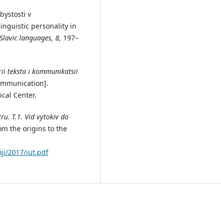
bystosti v
nguistic personality in
Slavic languages, 8,
197–
rii teksta i kommunikatsii
communication].
cal Center.
tru
.
T.
1. Vid vytokiv do
rom the origins to the
ji/2017/iut.pdf