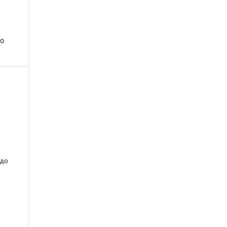
го
 до