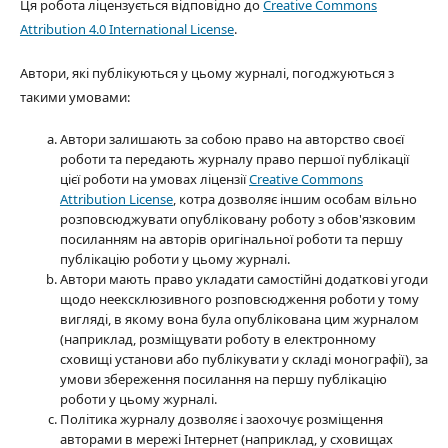
Ця робота ліцензується відповідно до
Creative Commons
Attribution 4.0 International License
.
Автори, які публікуються у цьому журналі, погоджуються з
такими умовами:
Автори залишають за собою право на авторство своєї
роботи та передають журналу право першої публікації
цієї роботи на умовах ліцензії
Creative Commons
Attribution License
, котра дозволяє іншим особам вільно
розповсюджувати опубліковану роботу з обов'язковим
посиланням на авторів оригінальної роботи та першу
публікацію роботи у цьому журналі.
Автори мають право укладати самостійні додаткові угоди
щодо неексклюзивного розповсюдження роботи у тому
вигляді, в якому вона була опублікована цим журналом
(наприклад, розміщувати роботу в електронному
сховищі установи або публікувати у складі монографії), за
умови збереження посилання на першу публікацію
роботи у цьому журналі.
Політика журналу дозволяє і заохочує розміщення
авторами в мережі Інтернет (наприклад, у сховищах