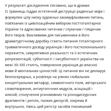
У результаті дослідження з’ясовано, що в драмах
О. Ірванець піддає естетичній деструкції радянські міфи і
формулює цілу низку художньо закамуфльованих питань,
пов’язаних із цивілізаційним вибором посттоталітарної
України та адресованих читачам / слухачам / глядачам
його творів. Важливими для письменника в його
драматургічному доробку стають питання тоталітарного
травматичного досвіду українців і його постколоніального
пережиття, симулятивної реальності та її естетичних
репрезентацій, суб’єктності / несуб’єктності українства на
межі ХХ–ХХІ століть, повернення українців до власної
мови й ментальних цінностей. Ці питання він не декларує
безпосередньо, а розв’язує на рівнях глобальних
концептуальних метафор, символічного поля, авторського
словотворення, антиутопічних модусів, асоціацій і
алюзій, сполучення різномовних та різнодискурсних
фрагментів і реплік, палких дискусій, зокрема й
внутрішніх. Увесь цей регістр засобів покликаний