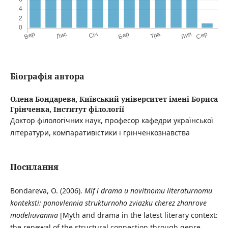
Біографія автора
Олена Бондарева,
Київський університет імені Бориса
Грінченка, Інститут філології
Доктор філологічних наук, професор кафедри української
літератури, компаративістики і грінченкознавства
Посилання
Bondareva, O. (2006).
Mif i drama u novitnomu literaturnomu
konteksti: ponovlennia strukturnoho zviazku cherez zhanrove
modeliuvannia
[Myth and drama in the latest literary context:
the renewal of the structural connection through genre