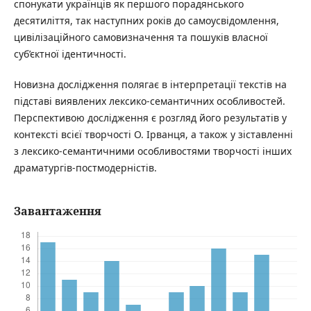
спонукати українців як першого порадянського
десятиліття, так наступних років до самоусвідомлення,
цивілізаційного самовизначення та пошуків власної
суб’єктної ідентичності.
Новизна дослідження полягає в інтерпретації текстів на
підставі виявлених лексико-семантичних особливостей.
Перспективою дослідження є розгляд його результатів у
контексті всієї творчості О. Ірванця, а також у зіставленні
з лексико-семантичними особливостями творчості інших
драматургів-постмодерністів.
Завантаження