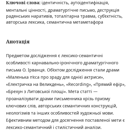
Ключові слова:
ідентичність, аутоідентифікація,
ментальні цінності, драматургічне письмо, деструкція
радянських наративів, тоталітарна травма, суб’єктність,
авторська лексика, семантична метаметафора
Анотація
Предметом дослідження є лексико-семантичні
особливості карнавально-іронічного драматургічного
письма О. Ірванця. Об’єктом дослідження стали драми
«Маленька п’єса про зраду для однієї актриси»,
«Електричка на Великдень», «Recording», «Прямий ефір»,
«Брехун з Литовської площі». Мета статті —
проаналізувати драми письменника крізь призму
ключових слів, авторських семантичних конструкцій,
неологізмів та інших особливостей художньої мови.
Ефективним методом для досягнення поставленої мети є
лексико-семантичний і стилістичний аналізи.