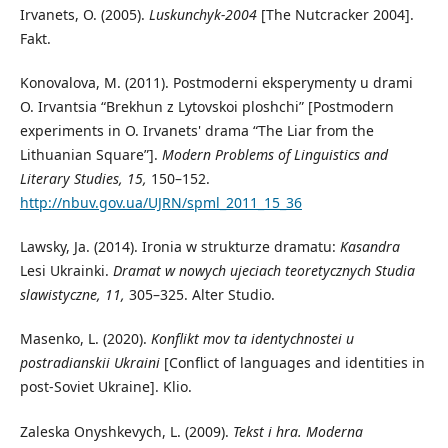
Irvanets, O. (2005).
Luskunchyk-2004
[The Nutcracker 2004].
Fakt.
Konovalova, M. (2011). Postmoderni eksperymenty u drami
O. Irvantsia “Brekhun z Lytovskoi ploshchi” [Postmodern
experiments in O. Irvanets' drama “The Liar from the
Lithuanian Square”].
Modern Problems of Linguistics and
Literary Studies
, 15,
150–152.
http://nbuv.gov.ua/UJRN/spml_2011_15_36
Lawsky, Ja. (2014). Ironia w strukturze dramatu:
Kasandra
Lesi Ukrainki.
Dramat w nowych ujeciach teoretycznych Studia
slawistyczne,
11,
305–325. Alter Studio.
Masenko, L. (2020).
Konflikt mov ta identychnostei u
postradianskii Ukraini
[Conflict of languages and identities in
post-Soviet Ukraine]. Klio.
Zaleska Onyshkevych, L. (2009).
Tekst i hra. Moderna