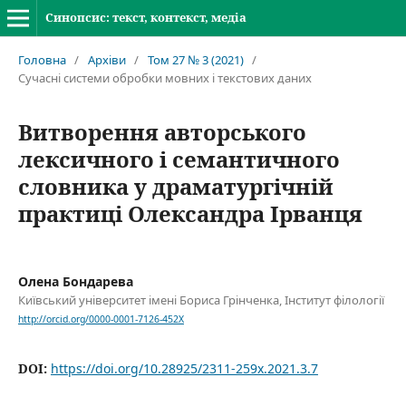
Синопсис: текст, контекст, медіа
Головна
/
Архіви
/
Том 27 № 3 (2021)
/
Сучасні системи обробки мовних і текстових даних
Витворення авторського
лексичного і семантичного
словника у драматургічній
практиці Олександра Ірванця
Олена Бондарева
Київський університет імені Бориса Грінченка, Інститут філології
http://orcid.org/0000-0001-7126-452X
DOI:
https://doi.org/10.28925/2311-259x.2021.3.7