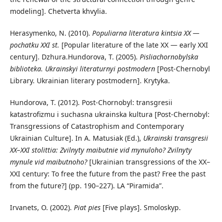
modeling]. Chetverta khvylia.
Herasymenko, N. (2010).
Populiarna literatura kintsia
XX
—
pochatku
XXI
st.
[Popular literature of the late XX — early XXI
century]. Dzhura.Hundorova, T. (2005).
Pisliachornobylska
biblioteka. Ukrainskyi literaturnyi postmodern
[Post-Chernobyl
Library. Ukrainian literary postmodern]. Krytyka.
Hundorova, T. (2012). Post-Chornobyl: transgresii
katastrofizmu i suchasna ukrainska kultura [Post-Chernobyl:
Transgressions of Catastrophism and Contemporary
Ukrainian Culture]. In A. Matusiak (Ed.),
Ukrainski transgresii
XX
–
XXI
stolittia: Zvilnyty maibutnie vid mynuloho? Zvilnyty
mynule vid maibutnoho?
[Ukrainian transgressions of the XX–
XXI century: To free the future from the past? Free the past
from the future?] (pp. 190–227). LA “Piramida”.
Irvanets, O. (2002).
Piat pies
[Five plays]. Smoloskyp.