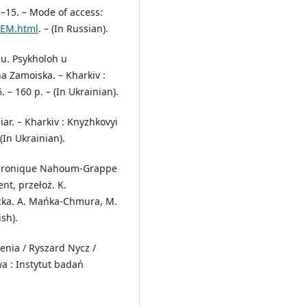
 3–15. – Mode of access:
MEM.html
. – (In Russian).
u. Psykholoh u
na Zamoiska. – Kharkiv :
 – 160 p. – (In Ukrainian).
iar. – Kharkiv : Knyzhkovyi
(In Ukrainian).
Veronique Nahoum-Grappe
nt, przełoż. K.
nacka. A. Mańka-Chmura, M.
sh).
nia / Ryszard Nycz /
a : Instytut badań