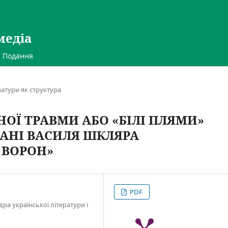
медіа
Подання
ератури як структура
ОЇ ТРАВМИ АБО «БІЛІ ПЛЯМИ»
МАНІ ВАСИЛЯ ШКЛЯРА
 ВОРОН»
PDF
дра української літератури і