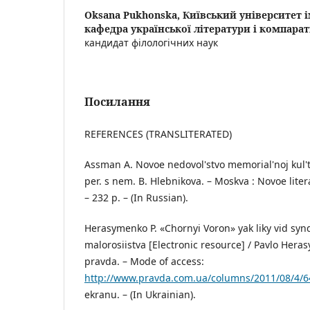
Oksana Pukhonska,
Київський університет і
кафедра української літератури і компара
кандидат філологічних наук
Посилання
REFERENCES (TRANSLITERATED)
Assman A. Novoe nedovol'stvo memorial'noj kul't
per. s nem. B. Hlebnikova. – Moskva : Novoe lite
– 232 p. – (In Russian).
Herasymenko P. «Chornyi Voron» yak liky vid s
malorosiistva [Electronic resource] / Pavlo Hera
pravda. – Mode of access:
http://www.pravda.com.ua/columns/2011/08/4/6
ekranu. – (In Ukrainian).