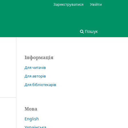
Зареєструватися
Увійти
Пошук
Інформація
Для читачів
Для авторів
Для бібліотекарів
Мова
English
Українська