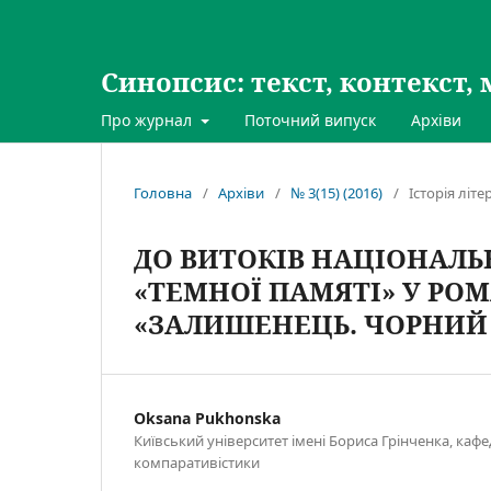
Синопсис: текст, контекст, 
Про журнал
Поточний випуск
Архіви
Головна
/
Архіви
/
№ 3(15) (2016)
/
Історія літ
ДО ВИТОКІВ НАЦІОНАЛЬН
«ТЕМНОЇ ПАМЯТІ» У РО
«ЗАЛИШЕНЕЦЬ. ЧОРНИЙ
Oksana Pukhonska
Київський університет імені Бориса Грінченка, кафе
компаративістики