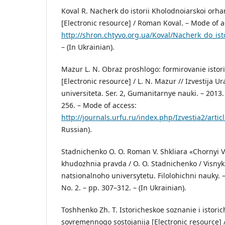
Koval R. Nacherk do istorii Kholodnoiarskoi orha
[Electronic resource] / Roman Koval. – Mode of a
http://shron.chtyvo.org.ua/Koval/Nacherk_do_isto
– (In Ukrainian).
Mazur L. N. Obraz proshlogo: formirovanie istor
[Electronic resource] / L. N. Mazur // Izvestija U
universiteta. Ser. 2, Gumanitarnye nauki. – 2013. 
256. – Mode of access:
http://journals.urfu.ru/index.php/Izvestia2/arti
Russian).
Stadnichenko O. O. Roman V. Shkliara «Chornyi V
khudozhnia pravda / O. O. Stadnichenko / Visny
natsionalnoho universytetu. Filolohichni nauky. 
No. 2. – pp. 307–312. – (In Ukrainian).
Toshhenko Zh. T. Istoricheskoe soznanie i istoric
sovremennogo sostojanija [Electronic resource] /