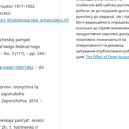
особистих веб-сайтах) рукоп
nizatsii 1917–1922
роботи, як до подання цього
ccess:
рукопису до редакції, так і пі
rii_Kholodnoiarskoi_orhanizatsii.rtf
.
його редакційного опрацюв
оскільки це сприяє виникне
продуктивної наукової дискус
позитивно позначається на
icheskoj pamjati
оперативності та динаміці
ral'skogo federal'nogo
цитування опублікованої ро
– No. 3 (117). – pp. 243–
(див.
The Effect of Open Acces
cle/view/1589/1462
. – (In
oron»: istorychna ta
k zaporizkoho
– Zaporizhzhia, 2010. –
heskaja pam’jat'. Analiz
 Zh. T. Toshhenko //