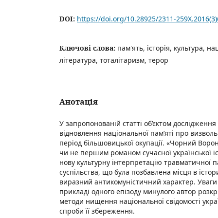
DOI:
https://doi.org/10.28925/2311-259X.2016(3
Ключові слова:
пам'ять, історія, культура, на
література, тоталітаризм, терор
Анотація
У запропонованій статті об’єктом дослідження
відновлення національної пам’яті про визволь
період більшовицької окупації. «Чорний Воро
чи не першим романом сучасної української іст
нову культурну інтерпретацію травматичної па
суспільства, що була позбавлена місця в істо
виразний антикомуністичний характер. Уваги 
прикладі одного епізоду минулого автор розк
методи нищення національної свідомості украї
спроби її збереження.