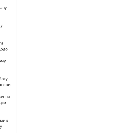
вану
шу
ти
щодо
ому
м
боту
анови
ження
цію
ами в
 у