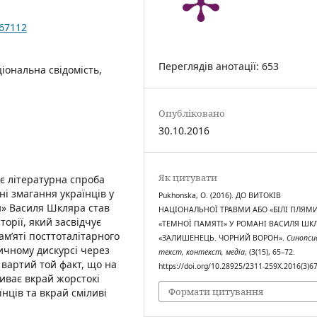
)67112
Переглядів анотації: 653
ціональна свідомість,
Опубліковано
30.10.2016
Як цитувати
 є літературна спроба
ні змагання українців у
Pukhonska, O. (2016). ДО ВИТОКІВ
н» Василя Шкляра став
НАЦІОНАЛЬНОЇ ТРАВМИ АБО «БІЛІ ПЛЯМ
орії, який засвідчує
«ТЕМНОЇ ПАМЯТІ» У РОМАНІ ВАСИЛЯ ШК
м’яті посттоталітарного
«ЗАЛИШЕНЕЦЬ. ЧОРНИЙ ВОРОН».
Синопси
ричному дискурсі через
текст, контекст, медіа
, (3(15), 65–72.
вартий той факт, що на
https://doi.org/10.28925/2311-259X.2016(3)6
риває вкрай жорстокі
Формати цитування
нців та вкрай сміливі