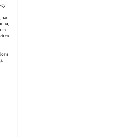
ису
д час
ання,
нню
ії та
боти
s
).