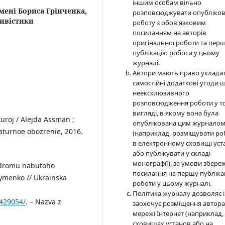
іншим особам вільно
мені Бориса Грінченка,
розповсюджувати опубліко
тивістики
роботу з обов'язковим
посиланням на авторів
оригінальної роботи та пер
публікацію роботи у цьому
журналі.
Автори мають право уклада
самостійні додаткові угоди 
неексклюзивного
розповсюдження роботи у т
вигляді, в якому вона була
uroj / Alejda Assman ;
опублікована цим журнало
raturnoe obozrenie, 2016.
(наприклад, розміщувати ро
в електронному сховищі уст
або публікувати у складі
монографії), за умови збере
yndromu nabutoho
посилання на першу публіка
symenko // Ukrainska
роботи у цьому журналі.
Політика журналу дозволяє і
429054/
. – Nazva z
заохочує розміщення автор
мережі Інтернет (наприклад,
сховищах установ або на