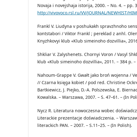
Novaja i novejshaja istorija, 2000. – No. 4. – pp.
http://vivovoco.rsl.ru/VV/JOURNAL/NEWHIST/HI
Frankl V. Liudyna v poshukakh spravzhnoho sens
kontstabori / Viktor Frankl ; pereklad z anhl. Ole
Knyzhkovyi klub «Klub simeinoho dozvillia», 2016.
Shkliar V. Zalyshenets. Chornyi Voron / Vasyl Shkl
klub «Klub simeinoho dozvillia», 2011. – 384 p. – 
Nahoum-Grappe V. Gwałt jako broń wojenna / 
// Czarna księga kobiet / pod red. Christine Ockre
Bartkiewicz, J. Piejko, D.-A. Polszewska, E. Bier
Kowalska. – Warszawa, 2007. – S. 47–61. – (In Poli
Nycz R. Literatura nowoczesna wobec doświadcze
Literackie prezentacje doświadczenia. – Warszaw
literackich PAN. – 2007. – S.11–25. – (In Polish).