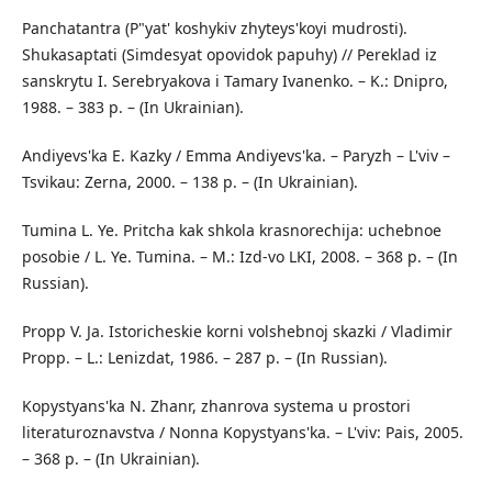
Panchatantra (P"yat' koshykiv zhyteys'koyi mudrosti).
Shukasaptati (Simdesyat opovidok papuhy) // Pereklad iz
sanskrytu I. Serebryakova i Tamary Ivanenko. – K.: Dnipro,
1988. – 383 p. – (In Ukrainian).
Andiyevs'ka E. Kazky / Emma Andiyevs'ka. – Paryzh – L'viv –
Tsvikau: Zerna, 2000. – 138 p. – (In Ukrainian).
Tumina L. Ye. Pritcha kak shkola krasnorechija: uchebnoe
posobie / L. Ye. Tumina. – M.: Izd-vo LKI, 2008. – 368 p. – (In
Russian).
Propp V. Ja. Istoricheskie korni volshebnoj skazki / Vladimir
Propp. – L.: Lenizdat, 1986. – 287 p. – (In Russian).
Kopystyans'ka N. Zhanr, zhanrova systema u prostori
literaturoznavstva / Nonna Kopystyans'ka. – L'viv: Pais, 2005.
– 368 p. – (In Ukrainian).