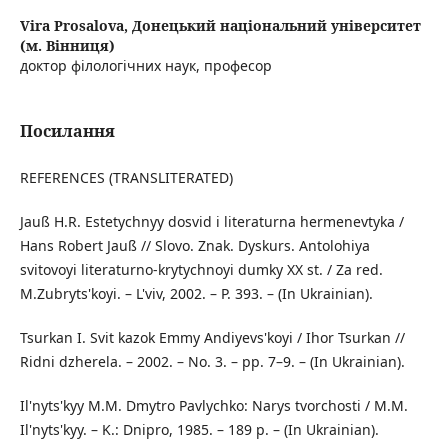
Vira Prosalova,
Донецький національний університет
(м. Вінниця)
доктор філологічних наук, професор
Посилання
REFERENCES (TRANSLITERATED)
Jauß H.R. Estetychnyy dosvid i literaturna hermenevtyka /
Hans Robert Jauß // Slovo. Znak. Dyskurs. Antolohiya
svitovoyi literaturno-krytychnoyi dumky XX st. / Za red.
M.Zubryts'koyi. – L'viv, 2002. – P. 393. – (In Ukrainian).
Tsurkan I. Svit kazok Emmy Andiyevs'koyi / Ihor Tsurkan //
Ridni dzherela. – 2002. – No. 3. – pp. 7–9. – (In Ukrainian).
Il'nyts'kyy M.M. Dmytro Pavlychko: Narys tvorchosti / M.M.
Il'nyts'kyy. – K.: Dnipro, 1985. – 189 p. – (In Ukrainian).