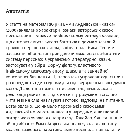
Анотація
У статті на матеріалі збірки Емми Андієвської «Казки»
(2000) виявлено характерні ознаки авторських казок
письменниці. Завдяки порівняльному методу з’ясовано,
що авторка актуалізувала багатьох відомих у казковій
традиції персонажів: лева, зайця, орла, бика. Творче
засвоєння «Панчатантри» дало їй можливість збагатити
систему персонажів української літературної казки,
застосувати у збірці форму діалогу, властивого
індійському казковому епосу, шакала та звичайної
консервної бляшанки. Ці персонажі упродовж однієї ночі
розповідають один одному для підтвердження своїх думок
казки. Діалогічна позиція письменниці виявилася в
реалізації різних поглядів на світ, у розумінні того, що
читачеві не слід нав’язувати готової відповіді на питання.
Встановлено, що чимало персонажів казок Емми
Андієвської не мають аналогів у народних, а витворені
авторською уявою, як наприклад: Галайло, Яян та інші. У
збірці «Казок» Емма Андієвська реалізувала діалогічну
модель казкового наративу, вміло поєднала повчальні й