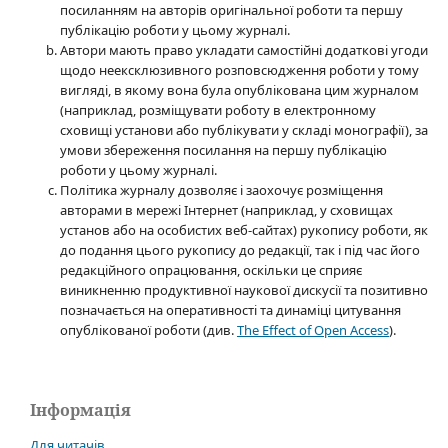
посиланням на авторів оригінальної роботи та першу
публікацію роботи у цьому журналі.
Автори мають право укладати самостійні додаткові угоди
щодо неексклюзивного розповсюдження роботи у тому
вигляді, в якому вона була опублікована цим журналом
(наприклад, розміщувати роботу в електронному
сховищі установи або публікувати у складі монографії), за
умови збереження посилання на першу публікацію
роботи у цьому журналі.
Політика журналу дозволяє і заохочує розміщення
авторами в мережі Інтернет (наприклад, у сховищах
установ або на особистих веб-сайтах) рукопису роботи, як
до подання цього рукопису до редакції, так і під час його
редакційного опрацювання, оскільки це сприяє
виникненню продуктивної наукової дискусії та позитивно
позначається на оперативності та динаміці цитування
опублікованої роботи (див.
The Effect of Open Access
).
Інформація
Для читачів