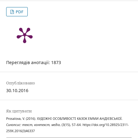
PDF
Переглядів анотації: 1873
Опубліковано
30.10.2016
Як цитувати
Prosalova, V. (2016). ХУДОЖНІ ОСОБЛИВОСТІ КАЗОК ЕММИ АНДІЄВСЬКОЇ.
Синопсис: текст, контекст, медіа
, (3(15), 57–64. https://doi.org/10.28925/2311-
259X.2016(3)46337