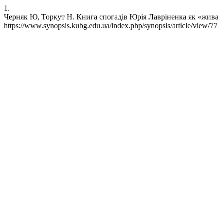
1.
Черняк Ю, Торкут Н. Книга спогадів Юрія Лавріненка як «жива па
https://www.synopsis.kubg.edu.ua/index.php/synopsis/article/view/7