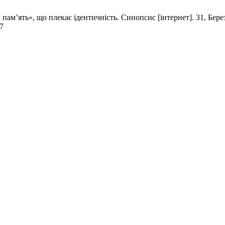
м’ять», що плекає ідентичність. Синопсис [інтернет]. 31, Березе
77