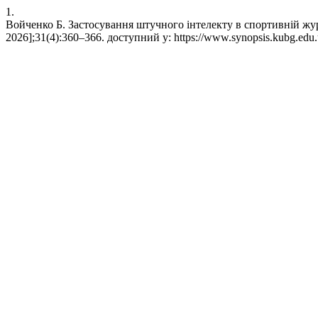
1.
Войченко Б. Застосування штучного інтелекту в спортивній журна
2026];31(4):360–366. доступний у: https://www.synopsis.kubg.edu.u