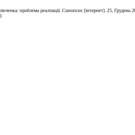
інченка: проблема реалізації. Синопсис [інтернет]. 25, Грудень 2
41