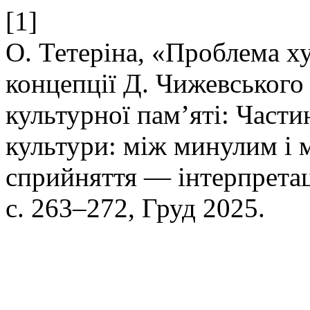
[1]
О. Тетеріна, «Проблема х
концепції Д. Чижевського
культурної пам’яті: Част
культури: між минулим і
сприйняття — інтерпрета
с. 263–272, Груд 2025.