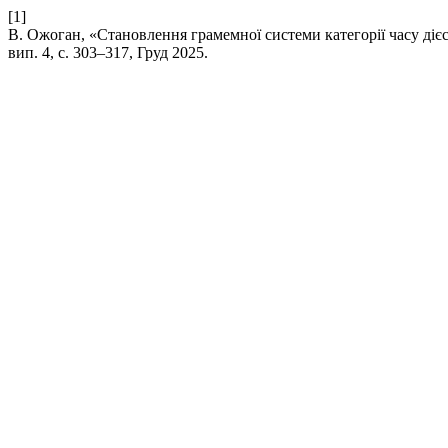
[1]
В. Ожоган, «Становлення грамемної системи категорії часу діє
вип. 4, с. 303–317, Груд 2025.