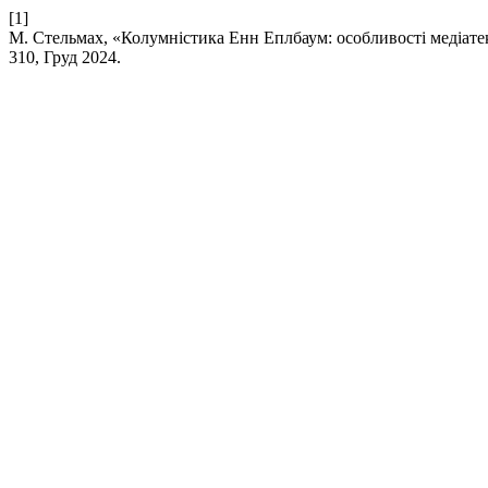
[1]
М. Стельмах, «Колумністика Енн Еплбаум: особливості медіатек
310, Груд 2024.