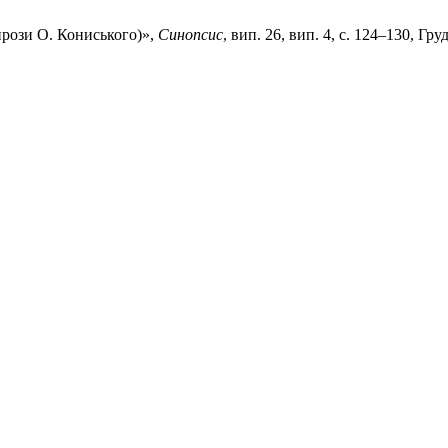
 прози О. Кониського)»,
Синопсис
, вип. 26, вип. 4, с. 124–130, Гру