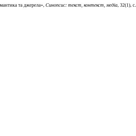
семантика та джерела»,
Синопсис: текст, контекст, медіа
, 32(1), 