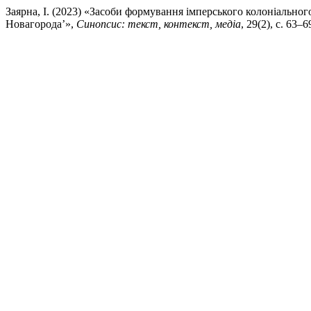
Заярна, І. (2023) «Засоби формування імперського колоніальног
Новагорода’»,
Синопсис: текст, контекст, медіа
, 29(2), с. 63–