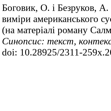
Боговик, О. і Безруков, А
виміри американського сус
(на матеріалі роману Салм
Синопсис: текст, контекс
doi: 10.28925/2311-259x.2