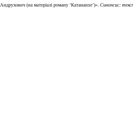
ї Андрухович (на матеріалі роману ‘Катананхе’)».
Синопсис: текс