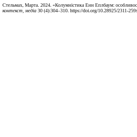
Стельмах, Марта. 2024. «Колумністика Енн Еплбаум: особливост
контекст, медіа
30 (4):304–310. https://doi.org/10.28925/2311-259