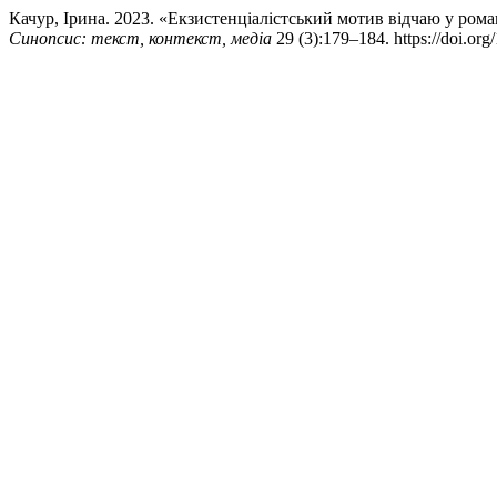
Качур, Ірина. 2023. «Екзистенціалістський мотив відчаю у роман
Синопсис: текст, контекст, медіа
29 (3):179–184. https://doi.or