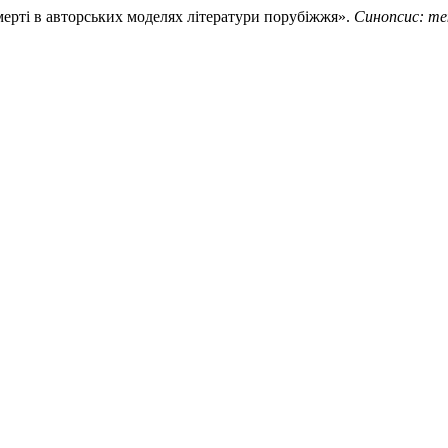
смерті в авторських моделях літератури порубіжжя».
Синопсис: те