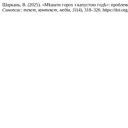
Шаркань, В. (2025). «Мѣшати горох з капустою годѣ»: проблем
Синопсис: текст, контекст, медіа
,
31
(4), 318–326. https://doi.o