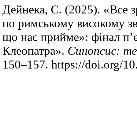
Дейнека, С. (2025). «Все
по римському високому зв
що нас прийме»: фінал п’
Клеопатра».
Синопсис: те
150–157. https://doi.org/1