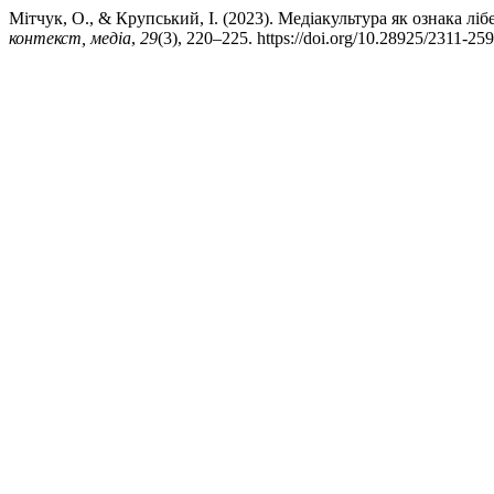
Мітчук, О., & Крупський, І. (2023). Медіакультура як ознака лі
контекст, медіа
,
29
(3), 220–225. https://doi.org/10.28925/2311-25