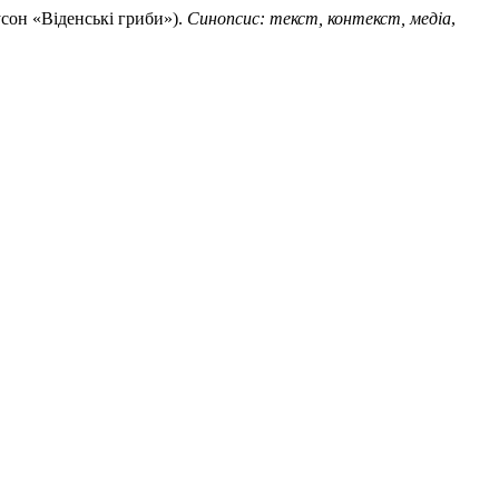
усон «Віденські гриби»).
Синопсис: текст, контекст, медіа
,