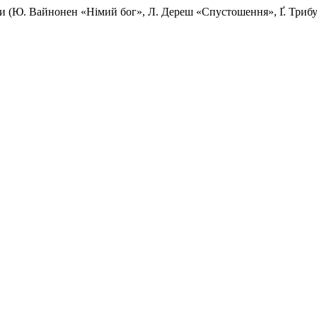
ури (Ю. Вайнонен «Німий бог», Л. Дереш «Спустошення», Ґ. Триб