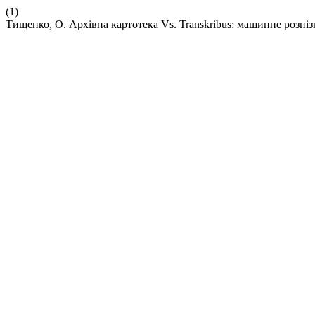
(1)
Тищенко, О. Архівна картотека Vs. Transkribus: машинне розпі